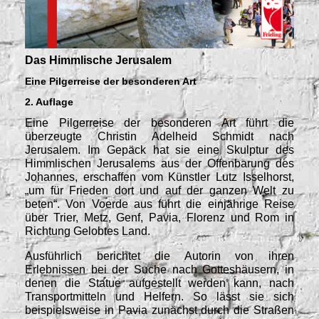
Das Himmlische Jerusalem
Eine Pilgerreise der besonderen Art
2. Auflage
Eine Pilgerreise der besonderen Art führt die
überzeugte Christin Adelheid Schmidt nach
Jerusalem. Im Gepäck hat sie eine Skulptur des
Himmlischen Jerusalems aus der Offenbarung des
Johannes, erschaffen vom Künstler Lutz Isselhorst,
„um für Frieden dort und auf der ganzen Welt zu
beten“. Von Voerde aus führt die einjährige Reise
über Trier, Metz, Genf, Pavia, Florenz und Rom in
Richtung Gelobtes Land.
Ausführlich berichtet die Autorin von ihren
Erlebnissen bei der Suche nach Gotteshäusern, in
denen die Statue aufgestellt werden kann, nach
Transportmitteln und Helfern. So lässt sie sich
beispielsweise in Pavia zunächst durch die Straßen