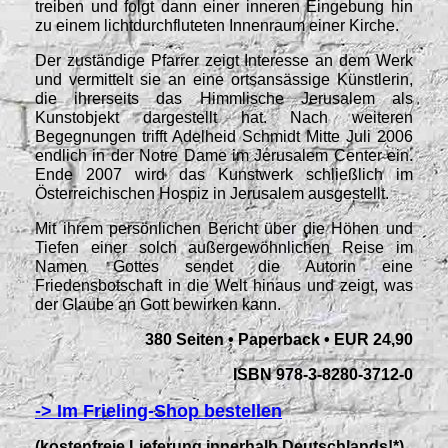
treiben und folgt dann einer inneren Eingebung hin
zu einem lichtdurchfluteten Innenraum einer Kirche.
Der zuständige Pfarrer zeigt Interesse an dem Werk
und vermittelt sie an eine ortsansässige Künstlerin,
die ihrerseits das Himmlische Jerusalem als
Kunstobjekt dargestellt hat. Nach weiteren
Begegnungen trifft Adelheid Schmidt Mitte Juli 2006
endlich in der Notre Dame im Jerusalem Center ein.
Ende 2007 wird das Kunstwerk schließlich im
Österreichischen Hospiz in Jerusalem ausgestellt.
Mit ihrem persönlichen Bericht über die Höhen und
Tiefen einer solch außergewöhnlichen Reise im
Namen Gottes sendet die Autorin eine
Friedensbotschaft in die Welt hinaus und zeigt, was
der Glaube an Gott bewirken kann.
380 Seiten • Paperback
•
EUR 24,90
ISBN 978-3-8280-3712-0
-> Im Frieling-Shop bestellen
(kostenfreie Lieferung innerhalb Deutschlands!*)