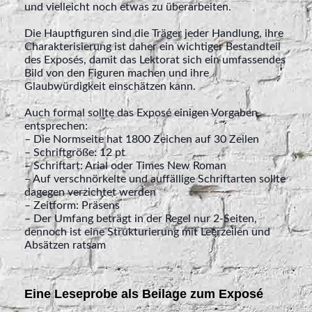
und vielleicht noch etwas zu überarbeiten.
Die Hauptfiguren sind die Träger jeder Handlung, ihre
Charakterisierung ist daher ein wichtiger Bestandteil
des Exposés, damit das Lektorat sich ein umfassendes
Bild von den Figuren machen und ihre
Glaubwürdigkeit einschätzen kann.
Auch formal sollte das Exposé einigen Vorgaben
entsprechen:
– Die Normseite hat 1800 Zeichen auf 30 Zeilen
– Schriftgröße: 12 pt
– Schriftart: Arial oder Times New Roman
– Auf verschnörkelte und auffällige Schriftarten sollte
dagegen verzichtet werden
– Zeitform: Präsens
– Der Umfang beträgt in der Regel nur 2-Seiten,
dennoch ist eine Strukturierung mit Leerzeilen und
Absätzen ratsam
Eine Leseprobe als Beilage zum Exposé