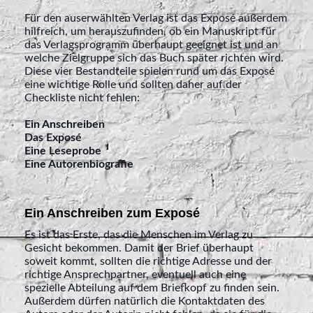
Für den auserwählten Verlag ist das Exposé außerdem
hilfreich, um herauszufinden, ob ein Manuskript für
das Verlagsprogramm überhaupt geeignet ist und an
welche Zielgruppe sich das Buch später richten wird.
Diese vier Bestandteile spielen rund um das Exposé
eine wichtige Rolle und sollten daher auf der
Checkliste nicht fehlen:
Ein Anschreiben
Das Exposé
Eine Leseprobe
Eine Autorenbiografie
Ein Anschreiben zum Exposé
Es ist das Erste, das die Menschen im Verlag zu
Gesicht bekommen. Damit der Brief überhaupt
soweit kommt, sollten die richtige Adresse und der
richtige Ansprechpartner, eventuell auch eine
spezielle Abteilung auf dem Briefkopf zu finden sein.
Außerdem dürfen natürlich die Kontaktdaten des