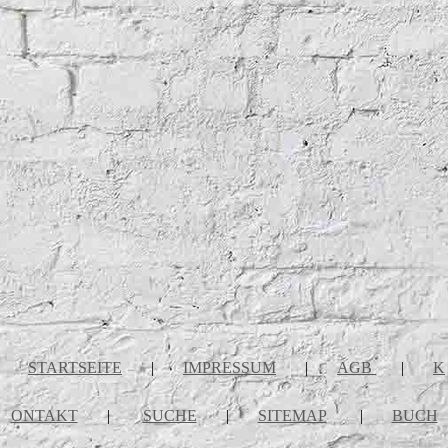
STARTSEITE
|
IMPRESSUM
|
AGB
|
K
ONTAKT
|
SUCHE
|
SITEMAP
|
BUCH