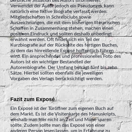
berufliche Situation des Autors informieren.
Verwendet der Autor jedoch ein Pseudonym, kann
natürlich eine fiktive Biografie verfasst werden.
Mitgliedschaften in Schreibclubs sowie
Auszeichnungen, die mit dem bisherigen literarischen
Schaffen in Zusammenhang stehen, machen einen
positiven Eindruck und sollten deshalb unbedingt
erwähnt werden. Oft findet sich ein Teil der
Kurzbiografie auf der Rückseite des fertigen Buches,
zu dem das hinreißende Exposé hoffentlich führen
wird. Ein ansprechendes und professionelles Foto des
Autors ist ein wichtiger Bestandteil der
Autorenbiografie. Der Umfang beträgt fünf bis zehn
Sätze. Hierbei sollten ebenfalls die jeweiligen
Vorgaben des Verlags berücksichtigt werden.
Fazit zum Exposé
Ein Exposé ist der Türöffner zum eigenen Buch auf
dem Markt. Es ist die Visitenkarte des Manuskripts,
weshalb man hier nicht an Zeit und Mühe sparen
sollte. Zudem sollte man das Exposé von einer
anderen Person lesen lassen, um in Erfahrung zu