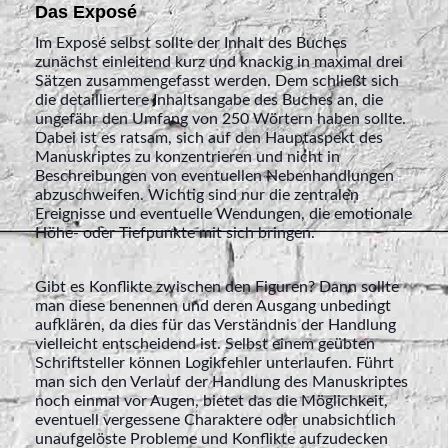
Das Exposé
Im Exposé selbst sollte der Inhalt des Buches
zunächst einleitend kurz und knackig in maximal drei
Sätzen zusammengefasst werden. Dem schließt sich
die detailliertere Inhaltsangabe des Buches an, die
ungefähr den Umfang von 250 Wörtern haben sollte.
Dabei ist es ratsam, sich auf den Hauptaspekt des
Manuskriptes zu konzentrieren und nicht in
Beschreibungen von eventuellen Nebenhandlungen
abzuschweifen. Wichtig sind nur die zentralen
Ereignisse und eventuelle Wendungen, die emotionale
Höhe- oder Tiefpunkte mit sich bringen.
Gibt es Konflikte zwischen den Figuren? Dann sollte
man diese benennen und deren Ausgang unbedingt
aufklären, da dies für das Verständnis der Handlung
vielleicht entscheidend ist. Selbst einem geübten
Schriftsteller können Logikfehler unterlaufen. Führt
man sich den Verlauf der Handlung des Manuskriptes
noch einmal vor Augen, bietet das die Möglichkeit,
eventuell vergessene Charaktere oder unabsichtlich
unaufgelöste Probleme und Konflikte aufzudecken