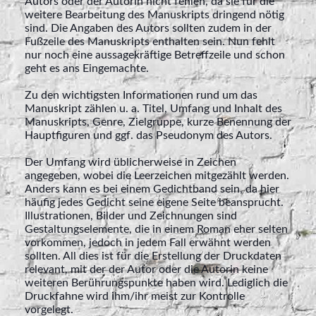
Autors oder der Autorin nicht fehlen, da sie für die
weitere Bearbeitung des Manuskripts dringend nötig
sind. Die Angaben des Autors sollten zudem in der
Fußzeile des Manuskripts enthalten sein. Nun fehlt
nur noch eine aussagekräftige Betreffzeile und schon
geht es ans Eingemachte.
Zu den wichtigsten Informationen rund um das
Manuskript zählen u. a. Titel, Umfang und Inhalt des
Manuskripts, Genre, Zielgruppe, kurze Benennung der
Hauptfiguren und ggf. das Pseudonym des Autors.
Der Umfang wird üblicherweise in Zeichen
angegeben, wobei die Leerzeichen mitgezählt werden.
Anders kann es bei einem Gedichtband sein, da hier
häufig jedes Gedicht seine eigene Seite beansprucht.
Illustrationen, Bilder und Zeichnungen sind
Gestaltungselemente, die in einem Roman eher selten
vorkommen, jedoch in jedem Fall erwähnt werden
sollten. All dies ist für die Erstellung der Druckdaten
relevant, mit der der Autor oder die Autorin keine
weiteren Berührungspunkte haben wird. Lediglich die
Druckfahne wird ihm/ihr meist zur Kontrolle
vorgelegt.