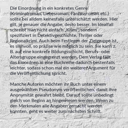
Die Einordnung in ein konkretes Genre
(Kriminalroman, Liebesroman, Fantasyroman etc.)
sollte bei alldem keinesfalls unterschätzt werden. Hier
gilt, je genauer die Angabe, desto besser. Im Idealfall
schreibt man nicht einfach „Krimi“, sondern
spezifiziert in Detektivgeschichte, Thriller oder
Regionalkrimi. Auch beim Festlegen der Zielgruppe ist
es sinnvoll, so präzise wie möglich zu sein. Sie kann z.
B. auf eine konkrete Bildungsschicht, Berufs- oder
Altersgruppe eingegrenzt werden. Dem Verlag fällt
das Einordnen in eine Buchreihe dadurch bestenfalls
leichter, sodass schon mal ein weiteres Argument für
die Veröffentlichung spricht.
Manche Autoren möchten ihr Buch unter einem
ausgewählten Pseudonym veröffentlichen, damit ihre
Anonymität gewahrt bleibt. Darauf sollte unbedingt
gleich von Beginn an hingewiesen werden. Wenn zu
den Merkmalen alle Angaben gemacht werden
konnten, geht es weiter zum nächsten Schritt.