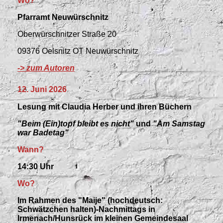
Wo?
Pfarramt Neuwürschnitz
Oberwürschnitzer Straße 20
09376 Oelsnitz OT Neuwürschnitz
-> zum Autoren
12. Juni 2026
Lesung mit Claudia Herber und ihren Büchern
"Beim (Ein)topf bleibt es nicht"
und
"Am Samstag
war Badetag"
Wann?
14:30 Uhr
Wo?
Im Rahmen des "Maije" (hochdeutsch:
Schwätzchen halten)-Nachmittags in
Irmenach/Hunsrück im kleinen Gemeindesaal