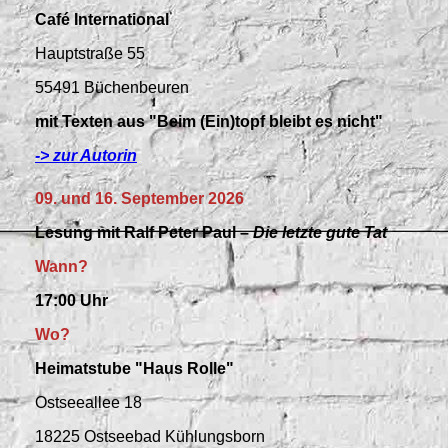
Café International
Hauptstraße
55
55491 Büchenbeuren
mit
Texten
aus "Beim (Ein)topf bleibt es nicht"
-> zur Autorin
09. und 16. September 2026
Lesung mit Ralf Peter Paul –
Die letzte gute Tat
Wann?
17:00 Uhr
Wo?
Heimatstube "Haus Rolle"
Ostseeallee 18
18225 Ostseebad Kühlungsborn