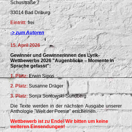
Schusltraße 7
33014 Bad Driburg
Eintritt:
frei
-> zum Autoren
15. April 2026
Gewinner und Gewinnerinnen des Lyrik-
Wettbewerbs 2026 "Augenblicke – Momente in
Sprache gefasst":
1. Platz:
Erwin Sipos
2. Platz:
Susanne Dräger
3. Platz:
Sonja Sontowski-Sundberg
Die Texte werden in der nächsten Ausgabe unserer
Anthologie "Welt der Poesie" erscheinen.
Wettbewerb ist zu Ende! Wir bitten um keine
weiteren Einsendungen!