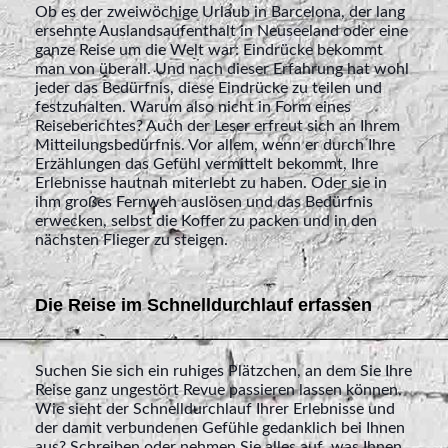
Ob es der zweiwöchige Urlaub in Barcelona, der lang
ersehnte Auslandsaufenthalt in Neuseeland oder eine
ganze Reise um die Welt war: Eindrücke bekommt
man von überall. Und nach dieser Erfahrung hat wohl
jeder das Bedürfnis, diese Eindrücke zu teilen und
festzuhalten. Warum also nicht in Form eines
Reiseberichtes? Auch der Leser erfreut sich an Ihrem
Mitteilungsbedürfnis. Vor allem, wenn er durch Ihre
Erzählungen das Gefühl vermittelt bekommt, Ihre
Erlebnisse hautnah miterlebt zu haben. Oder sie in
ihm großes Fernweh auslösen und das Bedürfnis
erwecken, selbst die Koffer zu packen und in den
nächsten Flieger zu steigen.
Die Reise im Schnelldurchlauf erfassen
Suchen Sie sich ein ruhiges Plätzchen, an dem Sie Ihre
Reise ganz ungestört Revue passieren lassen können.
Wie sieht der Schnelldurchlauf Ihrer Erlebnisse und
der damit verbundenen Gefühle gedanklich bei Ihnen
aus? Schreiben oder nehmen Sie alles auf, was Ihnen