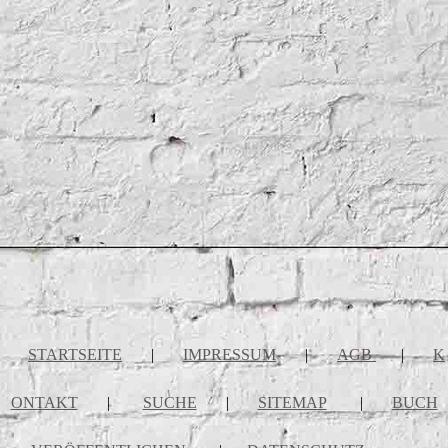
STARTSEITE
|
IMPRESSUM
|
AGB
|
K
ONTAKT
|
SUCHE
|
SITEMAP
|
BUCH