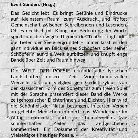
Evert Sanders (Hrsg.)
Das Gedicht lebt. Es bringt Gefühle und Eindrücke
auf kleinstem Raum zum Ausdruck und stiftet
Gemeinschaft zwischen Schreibenden und Lesenden.
Ob es neckisch mit Klang und Bedeutung der Worte
spielt, um die ewigen Themen des Lebens ringt oder
die Tiefen der Seele ergründet – immer lässt es den
ganz individuellen Blick seines Schöpfers oder seiner
Schöpferin auf die Welt aufblitzen und knüpft enge
Bande über Zeit und Raum hinweg.
Die
WELT DER POESIE
erkundet die lyrischen
Landschaften unserer Zeit. Vom humorvollen
Vierzeiler bis zum vielgliedrigen Gedichtzyklus, von
der klassischen Form des Sonetts bis zum freien Spiel
mit der Sprache präsentiert dieser Band die Werke
zeitgenössischer Dichterinnen und Dichter. Hier wird
die Schönheit der Natur besungen, in zarten Versen
an geliebte Menschen erinnert, das Wunderbare im
Alltag entdeckt und in humorvollen wie
schmerzhaften Zeilen das Zeitgeschehen
kommentiert. Ein Dokument der Kreativität und
Vielseitigkeit heutiger Poesie.