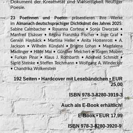
Dokument der Kreativität und Vielseitigkeit heutiger
Poesie.
23 Poetinnen und Poeten
präsentieren ihre Werke
im
Almanach deutschsprachiger Dichtkunst des Jahres 2025
:
Sabine Calmbacher • Rosanna Cortese • Sonja Dworzak •
Manfred Elsässer • Regina Franziska Fischer • Inge Graf •
Gerwin Haybäck • Martina Heller • Anita Hottenrott • A.
Jackson • Wilhelm Kündahl • Brigitte Lohan • Magdalena
Madlinger • Hilde Mai • Günther Melchert • Jürgen Molzen
• Furkan Pinar • Klaus J. Rothbarth • Adelheid Schmidt •
Sigrid Steinke • Steffen Teichmann • Wolfgang A. Windecker
• Chandrika Wolkenstein
192 Seiten • Hardcover mit Lesebändchen • EUR
25,00
ISBN 978-3-8280-3919-3
Auch als E-Book erhältlich!
E-Book • EUR 17,99
ISBN 978-3-8280-3920-9