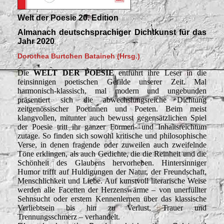
Welt der Poesie 20. Edition
Almanach deutschsprachiger Dichtkunst für das
Jahr 2020
Dorothea Burtchen Bataineh (Hrsg.)
Die
WELT DER POESIE
entführt ihre Leser in die
feinsinnigen poetischen Gefilde unserer Zeit. Mal
harmonisch-klassisch, mal modern und ungebunden
präsentiert sich die abwechslungsreiche Dichtung
zeitgenössischer Poetinnen und Poeten. Beim meist
klangvollen, mitunter auch bewusst gegensätzlichen Spiel
der Poesie tritt ihr ganzer Formen- und Inhaltsreichtum
zutage.
So finden sich sowohl kritische und philosophische
Verse, in denen fragende oder zuweilen auch zweifelnde
Töne erklingen, als auch Gedichte, die die Reinheit und die
Schönheit des Glaubens hervorheben. Hintersinniger
Humor trifft auf Huldigungen der Natur, der Freundschaft,
Menschlichkeit und Liebe. Auf kunstvoll literarische Weise
werden alle Facetten der Herzenswärme – von unerfüllter
Sehnsucht oder erstem Kennenlernen über das klassische
Verliebtsein bis hin zu Verlust, Trauer und
Trennungsschmerz – verhandelt.