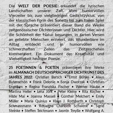
Die
WELT
DER POESIE
erkundet die lyrischen
Landschaften unserer Zeit. Vom humorvollen
Vierzeiler bis zum vielgliedrigen Gedichtzyklus, von
der klassischen Form des Sonetts bis zum freien Spiel
mit der Sprache präsentiert dieser Band die Werke
zeitgenössischer Dichterinnen und Dichter. Hier wird
die Schönheit der Natur besungen, in zarten Versen
an geliebte Menschen erinnert, das Wunderbare im
Alltag entdeckt und in humorvollen wie
schmerzhaften Zeilen das Zeitgeschehen
kommentiert. Ein Dokument der Kreativität und
Vielseitigkeit heutiger Poesie.
25 POETINNEN & POETEN
präsentieren ihre Werke
im
ALMANACH DEUTSCHSPRACHIGER DICHTKUNST DES
JAHRES 2022
: Christian Barsch • Ernst Bühler • Klaus
Butenschön • Frank Delonie • Sonja Dworzak • Christian
Engelken • Regina Franziska Fischer • Werner Hauke •
Martina Heller • Lena Jörk • Peter Kleine • Rita Kocher •
Hilde Mai • Joanna Masseli • Günther Melchert • Emily
Müller • Maria Quinius • Klaus J. Rothbarth • Christoph
Schmassmann • Roswitha Charlotte Schwenk • Sigrid
Steinke • Steffen Teichmann • Jasmin Treyße • Wolfgang A.