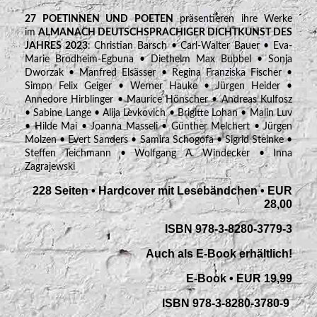
27 POETINNEN UND POETEN
präsentieren ihre Werke
im
ALMANACH DEUTSCHSPRACHIGER DICHTKUNST DES
JAHRES 2023
: Christian Barsch • Carl-Walter Bauer • Eva-
Marie Brodheim-Egbuna • Diethelm Max Bubbel • Sonja
Dworzak • Manfred Elsässer • Regina Franziska Fischer •
Simon Felix Geiger • Werner Hauke • Jürgen Heider •
Annedore Hirblinger • Maurice Hönscher • Andreas Kulfosz
• Sabine Lange • Alija Levkovich • Brigitte Lohan • Malin Luv
• Hilde Mai • Joanna Masseli • Günther Melchert • Jürgen
Molzen • Evert Sanders • Samira Schogofa • Sigrid Steinke •
Steffen Teichmann • Wolfgang A. Windecker • Inna
Zagrajewski
228 Seiten • Hardcover mit Lesebändchen • EUR
28,00
ISBN 978-3-8280-3779-3
Auch als E-Book erhältlich!
E-Book • EUR 19,99
ISBN 978-3-8280-3780-9