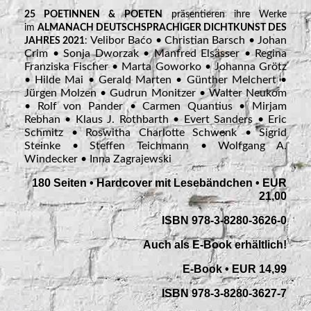
25 POETINNEN & POETEN
präsentieren ihre Werke
im
ALMANACH DEUTSCHSPRACHIGER DICHTKUNST DES
Velibor Baćo • Christian Barsch • Johan
JAHRES 2021
:
Crim • Sonja Dworzak • Manfred Elsässer • Regina
Franziska Fischer • Marta Goworko • Johanna Grötz
• Hilde Mai • Gerald Marten • Günther Melchert •
Jürgen Molzen • Gudrun Monitzer • Walter Neukom
• Rolf von Pander • Carmen Quantius • Mirjam
Rebhan • Klaus J. Rothbarth • Evert Sanders • Eric
Schmitz • Roswitha Charlotte Schwenk • Sigrid
Steinke • Steffen Teichmann • Wolfgang A.
Windecker • Inna Zagrajewski
180 Seiten • Hardcover mit Lesebändchen • EUR
21,00
ISBN
978-3-8280-3626-0
Auch als E-Book erhältlich!
E-Book • EUR 14,99
ISBN 978-3-8280-3627-7