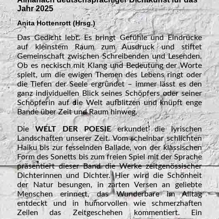
Jahr 2025
Anita Hottenrott (Hrsg.)
Das Gedicht lebt. Es bringt Gefühle und Eindrücke
auf kleinstem Raum zum Ausdruck und stiftet
Gemeinschaft zwischen Schreibenden und Lesenden.
Ob es neckisch mit Klang und Bedeutung der Worte
spielt, um die ewigen Themen des Lebens ringt oder
die Tiefen der Seele ergründet – immer lässt es den
ganz individuellen Blick seines Schöpfers oder seiner
Schöpferin auf die Welt aufblitzen und knüpft enge
Bande über Zeit und Raum hinweg.
Die
WELT DER POESIE
erkundet die lyrischen
Landschaften unserer Zeit. Vom scheinbar schlichten
Haiku bis zur fesselnden Ballade, von der klassischen
Form des Sonetts bis zum freien Spiel mit der Sprache
präsentiert dieser Band die Werke zeitgenössischer
Dichterinnen und Dichter. Hier wird die Schönheit
der Natur besungen, in zarten Versen an geliebte
Menschen erinnert, das Wunderbare im Alltag
entdeckt und in humorvollen wie schmerzhaften
Zeilen das Zeitgeschehen kommentiert. Ein