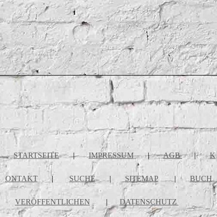
STARTSEITE
|
IMPRESSUM
|
AGB
|
K
ONTAKT
|
SUCHE
|
SITEMAP
|
BUCH
VERÖFFENTLICHEN
|
DATENSCHUTZ