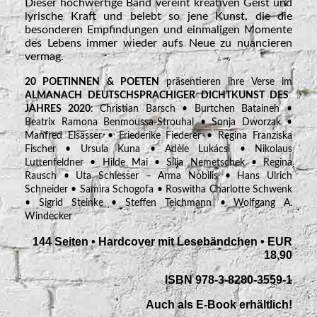
Dieser hochwertige Band vereint kreativen Geist und
lyrische Kraft und belebt so jene Kunst, die die
besonderen Empfindungen und einmaligen Momente
des Lebens immer wieder aufs Neue zu nuancieren
vermag.
20 POETINNEN & POETEN
präsentieren ihre Verse im
ALMANACH DEUTSCHSPRACHIGER DICHTKUNST DES
JAHRES 2020
: Christian Barsch • Burtchen Bataineh •
Beatrix Ramona Benmoussa-Strouhal • Sonja Dworzak •
Manfred Elsässer • Friederike Fiederer • Regina Franziska
Fischer • Ursula Kuna • Adèle Lukácsi • Nikolaus
Luttenfeldner • Hilde Mai • Silja Nemetschek • Regina
Rausch • Uta Schiesser – Arma Nobilis • Hans Ulrich
Schneider • Samira Schogofa • Roswitha Charlotte Schwenk
• Sigrid Steinke • Steffen Teichmann • Wolfgang A.
Windecker
144 Seiten • Hardcover mit Lesebändchen • EUR
18,90
ISBN 978-3-8280-3559-1
Auch als E-Book erhältlich!