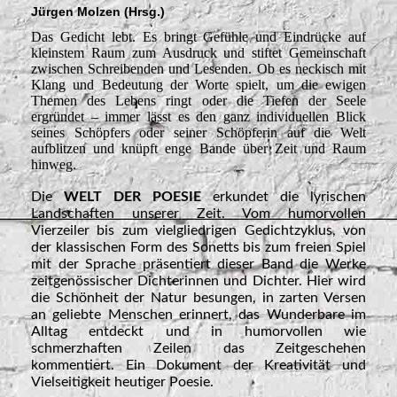
Jürgen Molzen (Hrsg.)
Das Gedicht lebt. Es bringt Gefühle und Eindrücke auf
kleinstem Raum zum Ausdruck und stiftet Gemeinschaft
zwischen Schreibenden und Lesenden. Ob es neckisch mit
Klang und Bedeutung der Worte spielt, um die ewigen
Themen des Lebens ringt oder die Tiefen der Seele
ergründet – immer lässt es den ganz individuellen Blick
seines Schöpfers oder seiner Schöpferin auf die Welt
aufblitzen und knüpft enge Bande über Zeit und Raum
hinweg.
Die
WELT DER POESIE
erkundet die lyrischen
Landschaften unserer Zeit. Vom humorvollen
Vierzeiler bis zum vielgliedrigen Gedichtzyklus, von
der klassischen Form des Sonetts bis zum freien Spiel
mit der Sprache präsentiert dieser Band die Werke
zeitgenössischer Dichterinnen und Dichter. Hier wird
die Schönheit der Natur besungen, in zarten Versen
an geliebte Menschen erinnert, das Wunderbare im
Alltag entdeckt und in humorvollen wie
schmerzhaften Zeilen das Zeitgeschehen
kommentiert. Ein Dokument der Kreativität und
Vielseitigkeit heutiger Poesie.