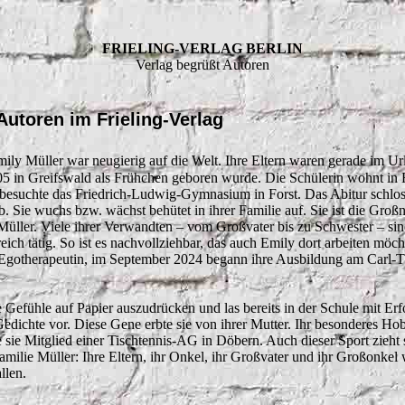
FRIELING-VERLAG BERLIN
Verlag begrüßt Autoren
Autoren im Frieling-Verlag
ily Müller war neugierig auf die Welt. Ihre Eltern waren gerade im Url
5 in Greifswald als Frühchen geboren wurde. Die Schülerin wohnt in F
e besuchte das Friedrich-Ludwig-Gymnasium in Forst. Das Abitur schloss
b. Sie wuchs bzw. wächst behütet in ihrer Familie auf. Sie ist die Großn
Müller. Viele ihrer Verwandten – vom Großvater bis zu Schwester – si
ich tätig. So ist es nachvollziehbar, das auch Emily dort arbeiten möcht
 Egotherapeutin, im September 2024 begann ihre Ausbildung am Carl-
re Gefühle auf Papier auszudrücken und las bereits in der Schule mit Erf
edichte vor. Diese Gene erbte sie von ihrer Mutter. Ihr besonderes Hob
ie Mitglied einer Tischtennis-AG in Döbern. Auch dieser Sport zieht s
milie Müller: Ihre Eltern, ihr Onkel, ihr Großvater und ihr Großonkel 
llen.