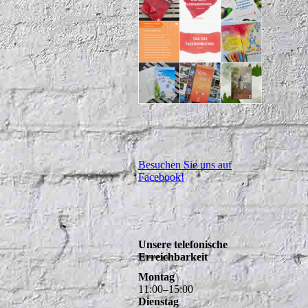
Besuchen Sie uns auf
Facebook!
Unsere telefonische
Erreichbarkeit
Montag
11
:
00
–
15
:
00
Dienstag