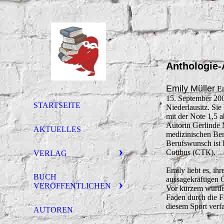
Anthologie-
Emily Müller
Em
15. September 200
STARTSEITE
Niederlausitz. Si
mit der Note 1,5 a
Autorin Gerlinde 
AKTUELLES
medizinischen Bere
Berufswunsch ist
Cottbus (СТК).
VERLAG
Emily liebt es, ih
BUCH
aussagekräftigen G
VERÖFFENTLICHEN
Vor kurzem wurde s
Faden durch die Fa
diesem Sport verfa
AUTOREN