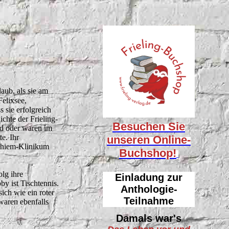
aub, als sie am
elixsee,
 sie erfolgreich
ichte der Frieling-
Besuchen Sie
nd oder waren im
e. Ihr
unseren
Online-
Thiem-Klinikum
Buchshop!
olg ihre
Einladung zur
by ist Tischtennis.
Anthologie-
ich wie ein roter
Teilnahme
waren ebenfalls
Damals war's