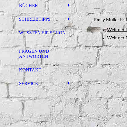
BÜCHER
***
SCHREIBTIPPS
Emily Müller ist
Welt der P
WUSSTEN SIE SCHON
...
Welt der 
FRAGEN UND
ANTWORTEN
KONTAKT
SERVICE