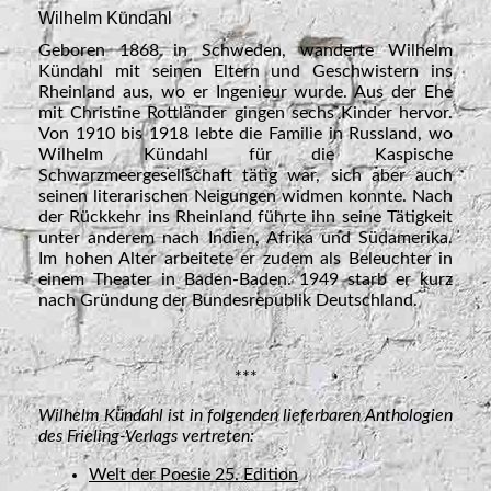
Wilhelm Kündahl
Geboren 1868 in Schweden, wanderte Wilhelm
Kündahl mit seinen Eltern und Geschwistern ins
Rheinland aus, wo er Ingenieur wurde. Aus der Ehe
mit Christine Rottländer gingen sechs Kinder hervor.
Von 1910 bis 1918 lebte die Familie in Russland, wo
Wilhelm Kündahl für die Kaspische
Schwarzmeergesellschaft tätig war, sich aber auch
seinen literarischen Neigungen widmen konnte. Nach
der Rückkehr ins Rheinland führte ihn seine Tätigkeit
unter anderem nach Indien, Afrika und Südamerika.
Im hohen Alter arbeitete er zudem als Beleuchter in
einem Theater in Baden-Baden. 1949 starb er kurz
nach Gründung der Bundesrepublik Deutschland.
***
Wilhelm Kündahl i
st in
folgenden lieferbaren Anthologien
des Frieling-Verlags vertreten:
Welt der Poesie 25. Edition