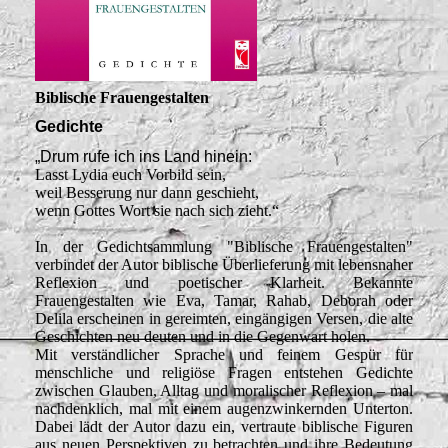
Biblische Frauengestalten
Gedichte
„Drum rufe ich ins Land hinein:
Lasst Lydia euch Vorbild sein,
weil Besserung nur dann geschieht,
wenn Gottes Wort sie nach sich zieht.“
In der Gedichtsammlung "Biblische Frauengestalten"
verbindet der Autor biblische Überlieferung mit lebensnaher
Reflexion und poetischer Klarheit. Bekannte
Frauengestalten wie Eva, Tamar, Rahab, Deborah oder
Delila erscheinen in gereimten, eingängigen Versen, die alte
Geschichten neu deuten und in die Gegenwart holen.
Mit verständlicher Sprache und feinem Gespür für
menschliche und religiöse Fragen entstehen Gedichte
zwischen Glauben, Alltag und moralischer Reflexion – mal
nachdenklich, mal mit einem augenzwinkernden Unterton.
Dabei lädt der Autor dazu ein, vertraute biblische Figuren
aus neuen Perspektiven zu betrachten und ihre Bedeutung