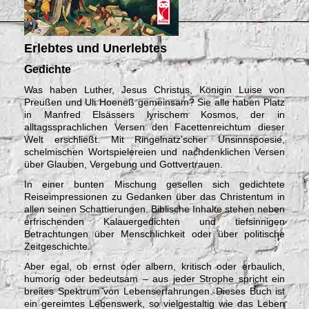
Erlebtes und Unerlebtes
Gedichte
Was haben Luther, Jesus Christus, Königin Luise von
Preußen und Uli Hoeneß gemeinsam? Sie alle haben Platz
in Manfred Elsässers lyrischem Kosmos, der in
alltagssprachlichen Versen den Facettenreichtum dieser
Welt erschließt. Mit Ringelnatz’scher Unsinnspoesie,
schelmischen Wortspielereien und nachdenklichen Versen
über Glauben, Vergebung und Gottvertrauen.
In einer bunten Mischung gesellen sich gedichtete
Reiseimpressionen zu Gedanken über das Christentum in
allen seinen Schattierungen. Biblische Inhalte stehen neben
erfrischenden Kalauergedichten und tiefsinnigen
Betrachtungen über Menschlichkeit oder über politische
Zeitgeschichte.
Aber egal, ob ernst oder albern, kritisch oder erbaulich,
humorig oder bedeutsam – aus jeder Strophe spricht ein
breites Spektrum von Lebenserfahrungen. Dieses Buch ist
ein gereimtes Lebenswerk, so vielgestaltig wie das Leben