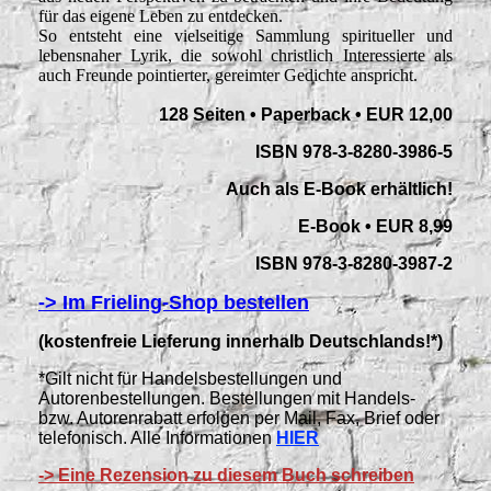
für das eigene Leben zu entdecken.
So entsteht eine vielseitige Sammlung spiritueller und
lebensnaher Lyrik, die sowohl christlich Interessierte als
auch Freunde pointierter, gereimter Gedichte anspricht.
128 Seiten • Paperback • EUR 12,00
ISBN 978-3-8280-3986-5
Auch als E-Book erhältlich!
E-Book • EUR 8,99
ISBN 978-3-8280-3987-2
-> Im Frieling-Shop bestellen
(kostenfreie Lieferung innerhalb Deutschlands!*)
*Gilt nicht für Handelsbestellungen und
Autorenbestellungen. Bestellungen mit Handels-
bzw. Autorenrabatt erfolgen per Mail, Fax, Brief oder
telefonisch. Alle Informationen
HIER
-> Eine Rezension zu diesem Buch schreiben