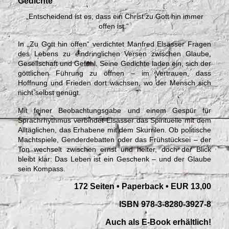
Gedichte
„Entscheidend ist es, dass ein Christ zu Gott hin immer
offen ist.“
In „Zu Gott hin offen“ verdichtet Manfred Elsässer Fragen
des Lebens zu eindringlichen Versen zwischen Glaube,
Gesellschaft und Gefühl. Seine Gedichte laden ein, sich der
göttlichen Führung zu öffnen – im Vertrauen, dass
Hoffnung und Frieden dort wachsen, wo der Mensch sich
nicht selbst genügt.
Mit feiner Beobachtungsgabe und einem Gespür für
Sprachrhythmus verbindet Elsässer das Spirituelle mit dem
Alltäglichen, das Erhabene mit dem Skurrilen. Ob politische
Machtspiele, Genderdebatten oder das Frühstücksei – der
Ton wechselt zwischen ernst und heiter, doch der Blick
bleibt klar: Das Leben ist ein Geschenk – und der Glaube
sein Kompass.
172 Seiten • Paperback •
EUR 13,00
ISBN 978-3-8280-3927-8
Auch als E-Book erhältlich!