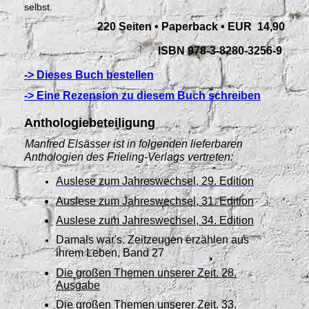
selbst.
220 Seiten • Paperback • EUR 14,90
ISBN 978-3-8280-3256-9
-> Dieses Buch bestellen
-> Eine Rezension zu diesem Buch schreiben
Anthologiebeteiligung
Manfred Elsässer ist in folgenden lieferbaren
1
Anthologien des Frieling-Verlags vertreten:
Auslese zum Jahreswechsel, 29. Edition
Auslese zum Jahreswechsel, 31. Edition
Auslese zum Jahreswechsel, 34. Edition
Damals war's. Zeitzeugen erzählen aus
ihrem Leben, Band 27
Die großen Themen unserer Zeit. 28.
Ausgabe
Die großen Themen unserer Zeit. 33.