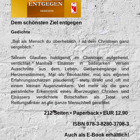
Dem schönsten Ziel entgegen
Gedichte
„Bist als Mensch du überheblich, / ist dein Christsein ganz
vergeblich.“
Seinem Glauben huldigend, im Christsein aufgehend,
verdichtet Manfred Elsässer in bildstarken Versen
Ausschnitte aus dem Leben, Gedankengänge und
Herzensstimmen. Mal als Beobachter, mal aus eigenen
Erfahrungsschätzen plaudernd, stets direkt und oft mit
einem kleinen Augenzwinkern. Viel mehr als die ganz
persönliche Erkenntnis eines überzeugten Christen sind
Elsässers verdichtete Botschaften als Trost und
Rettungsanker an die ganze Menschheit gerichtet.
212 Seiten • Paperback •
EUR 12,90
ISBN 978-3-8280-3708-3
Auch als E-Book erhältlich!