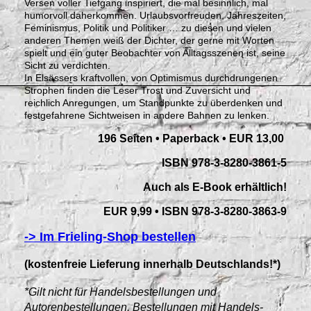
Versen voller Tiefgang inspiriert, die mal besinnlich, mal
humorvoll daherkommen. Urlaubsvorfreuden, Jahreszeiten,
Feminismus, Politik und Politiker … zu diesen und vielen
anderen Themen weiß der Dichter, der gerne mit Worten
spielt und ein guter Beobachter von Alltagsszenen ist, seine
Sicht zu verdichten.
In Elsässers kraftvollen, von Optimismus durchdrungenen
Strophen finden die Leser Trost und Zuversicht und
reichlich Anregungen, um Standpunkte zu überdenken und
festgefahrene Sichtweisen in andere Bahnen zu lenken.
196 Seiten • Paperback •
EUR 13,00
ISBN 978-3-8280-3861-5
Auch als E-Book erhältlich!
EUR 9,99 • ISBN 978-3-8280-3863-9
-> Im Frieling-Shop bestellen
(kostenfreie Lieferung innerhalb Deutschlands!*)
*Gilt nicht für Handelsbestellungen und
Autorenbestellungen. Bestellungen mit Handels-