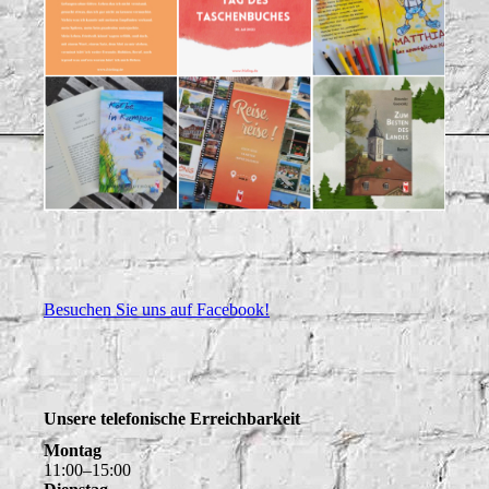
Besuchen Sie uns auf Facebook!
Unsere telefonische Erreichbarkeit
Montag
11
:
00
–
15
:
00