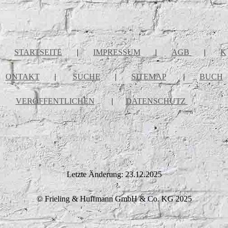
STARTSEITE
|
IMPRESSUM
|
AGB
|
K
ONTAKT
|
SUCHE
|
SITEMAP
|
BUCH
VERÖFFENTLICHEN
|
DATENSCHUTZ
Letzte Änderung: 23.12.2025
© Frieling & Huffmann GmbH & Co. KG 2025