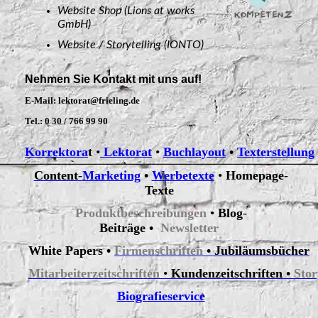
Website Shop (Lions at works
GmbH)
Website / Storytelling (IONTO)
Nehmen Sie Kontakt mit uns auf!
E-Mail: lektorat@frieling.de
Tel.: 0 30 / 766 99 90
Korrektora
t
•
Lektorat
•
Buchlayout
•
Texterstellung
Content
-
Marketing
•
Werbetexte
•
Homepage
-
Texte
Produktbeschreibungen
•
Blog
-
Beiträge
•
Newsletter
White
Papers •
Firmenschriften
•
Jubiläumsbücher
Mitarbeiterzeitschriften
•
Kundenzeitschriften •
Stor
Biografieservice