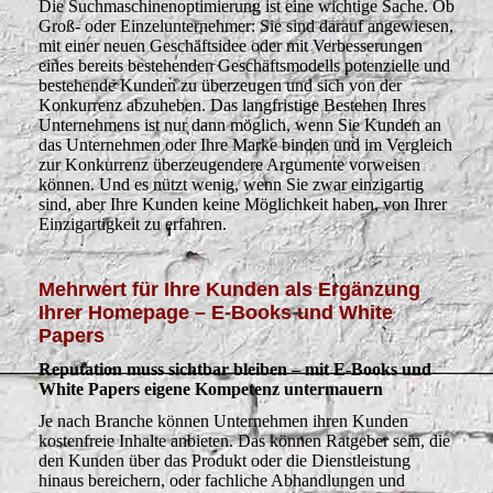
Die Suchmaschinenoptimierung ist eine wichtige Sache. Ob
Groß- oder Einzelunternehmer: Sie sind darauf angewiesen,
mit einer neuen Geschäftsidee oder mit Verbesserungen
eines bereits bestehenden Geschäftsmodells potenzielle und
bestehende Kunden zu überzeugen und sich von der
Konkurrenz abzuheben. Das langfristige Bestehen Ihres
Unternehmens ist nur dann möglich, wenn Sie Kunden an
das Unternehmen oder Ihre Marke binden und im Vergleich
zur Konkurrenz überzeugendere Argumente vorweisen
können. Und es nützt wenig, wenn Sie zwar einzigartig
sind, aber Ihre Kunden keine Möglichkeit haben, von Ihrer
Einzigartigkeit zu erfahren.
Mehrwert für Ihre Kunden als Ergänzung
Ihrer Homepage – E-Books und White
Papers
Reputation muss sichtbar bleiben – mit E-Books und
White Papers eigene Kompetenz untermauern
Je nach Branche können Unternehmen ihren Kunden
kostenfreie Inhalte anbieten. Das können Ratgeber sein, die
den Kunden über das Produkt oder die Dienstleistung
hinaus bereichern, oder fachliche Abhandlungen und