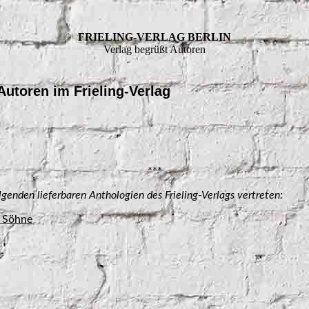
FRIELING-VERLAG BERLIN
Verlag begrüßt Autoren
Autoren im Frieling-Verlag
***
olgenden lieferbaren Anthologien des Frieling-Verlags vertreten:
d Söhne