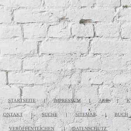
STARTSEITE
|
IMPRESSUM
|
AGB
|
K
ONTAKT
|
SUCHE
|
SITEMAP
|
BUCH
VERÖFFENTLICHEN
|
DATENSCHUTZ