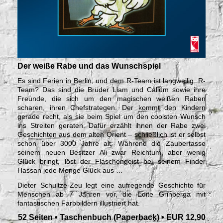
Der weiße Rabe und das Wunschspiel
Es sind Ferien in Berlin, und dem R-Team ist langweilig. R-
Team? Das sind die Brüder Liam und Callum sowie ihre
Freunde, die sich um den magischen weißen Raben
scharen, ihren Chefstrategen. Der kommt den Kindern
gerade recht, als sie beim Spiel um den coolsten Wunsch
ins Streiten geraten. Dafür erzählt ihnen der Rabe zwei
Geschichten aus dem alten Orient – schließlich ist er selbst
schon über 3000 Jahre alt: Während die Zaubertasse
seinem neuen Besitzer Ali zwar Reichtum, aber wenig
Glück bringt, löst der Flaschengeist bei seinem Finder
Hassan jede Menge Glück aus …
Dieter Schultze-Zeu legt eine aufregende Geschichte für
Menschen ab 7 Jahren vor, die Edite Grinberga mit
fantastischen Farbbildern illustriert hat.
52 Seiten • Taschenbuch (Paperback) • EUR 12,90