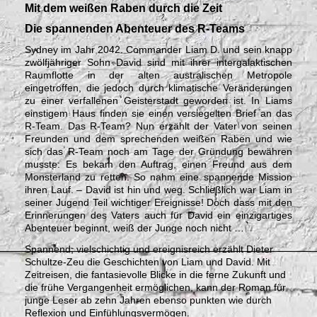
Mit dem weißen Raben durch die Zeit
Die spannenden Abenteuer des R-Teams
Sydney im Jahr 2042. Commander Liam D. und sein knapp
zwölfjähriger Sohn David sind mit ihrer intergalaktischen
Raumflotte in der alten australischen Metropole
eingetroffen, die jedoch durch klimatische Veränderungen
zu einer verfallenen Geisterstadt geworden ist. In Liams
einstigem Haus finden sie einen versiegelten Brief an das
R-Team. Das R-Team? Nun erzählt der Vater von seinen
Freunden und dem sprechenden weißen Raben und wie
sich das R-Team noch am Tage der Gründung bewähren
musste: Es bekam den Auftrag, einen Freund aus dem
Monsterland zu retten. So nahm eine spannende Mission
ihren Lauf. – David ist hin und weg. Schließlich war Liam in
seiner Jugend Teil wichtiger Ereignisse! Doch dass mit den
Erinnerungen des Vaters auch für David ein einzigartiges
Abenteuer beginnt, weiß der Junge noch nicht …
Spannend, vielschichtig und ereignisreich erzählt Dieter
Schultze-Zeu die Geschichten von Liam und David. Mit
Zeitreisen, die fantasievolle Blicke in die ferne Zukunft und
die frühe Vergangenheit ermöglichen, kann der Roman für
junge Leser ab zehn Jahren ebenso punkten wie durch
Reflexion und Einfühlungsvermögen.