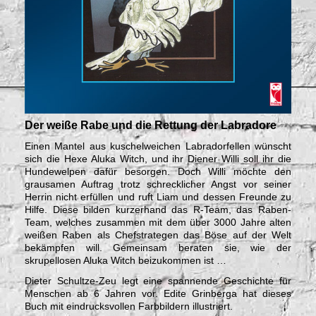
Der weiße Rabe und die Rettung der Labradore
Einen Mantel aus kuschelweichen Labradorfellen wünscht
sich die Hexe Aluka Witch, und ihr Diener Willi soll ihr die
Hundewelpen dafür besorgen. Doch Willi möchte den
grausamen Auftrag trotz schrecklicher Angst vor seiner
Herrin nicht erfüllen und ruft Liam und dessen Freunde zu
Hilfe. Diese bilden kurzerhand das R-Team, das Raben-
Team, welches zusammen mit dem über 3000 Jahre alten
weißen Raben als Chefstrategen das Böse auf der Welt
bekämpfen will. Gemeinsam beraten sie, wie der
skrupellosen Aluka Witch beizukommen ist …
Dieter Schultze-Zeu legt eine spannende Geschichte für
Menschen ab 6 Jahren vor. Edite Grinberga hat dieses
Buch mit eindrucksvollen Farbbildern illustriert.