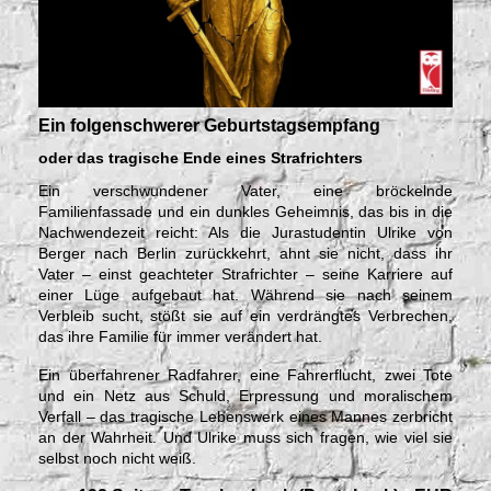
Ein folgenschwerer Geburtstagsempfang
oder das tragische Ende eines Strafrichters
Ein verschwundener Vater, eine bröckelnde
Familienfassade und ein dunkles Geheimnis, das bis in die
Nachwendezeit reicht: Als die Jurastudentin Ulrike von
Berger nach Berlin zurückkehrt, ahnt sie nicht, dass ihr
Vater – einst geachteter Strafrichter – seine Karriere auf
einer Lüge aufgebaut hat. Während sie nach seinem
Verbleib sucht, stößt sie auf ein verdrängtes Verbrechen,
das ihre Familie für immer verändert hat.
Ein überfahrener Radfahrer, eine Fahrerflucht, zwei Tote
und ein Netz aus Schuld, Erpressung und moralischem
Verfall – das tragische Lebenswerk eines Mannes zerbricht
an der Wahrheit. Und Ulrike muss sich fragen, wie viel sie
selbst noch nicht weiß.