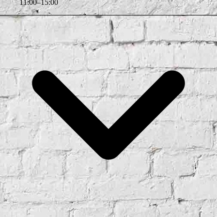
11
:
00
–
15
:
00