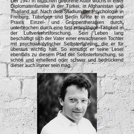
Der 1947 in München geborene Autor wuchs in einer
Diplomatenfamilie in der Türkei, in Afghanistan und
Thailand auf. Nach dem Studium der Psychologie in
Freiburg, Tübingen und Berlin führte er in eigener
Praxis Einzel- und Gruppentherapien durch,
unterbrochen durch eine fast zehnjährige Tätigkeit in
der Luftverkehrsforschung. Sein Leben lang
beschäftigt sich der Vater einer erwachsenen Tochter
mit psychoanalytischer Selbsterfahrung, die er für
überaus wichtig hält. So ermutigt er seine Leser
ebenfalls zu diesem Pfad der Selbsterforschung, so
schön und erhellend oder schwer und bedrückend
dieser auch immer sein mag.