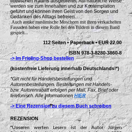
tibetischen Raums ausgebreitet. Auf natürliche Weise
werden sie zum Innehalten und zur Kontemplation
geführt und können ihren Geist von den Sorgen und
Gedanken des Alltags befreien.
Auch antike muslimische Moscheen mit ihren verkachelten
Fassaden haben eine Rolle bei den Bildern in diesem Band
gespielt...
112 Seiten • Paperback • EUR 22,00
ISBN 978-3-8280-3860-8
-> Im Frieling-Shop bestellen
(kostenfreie Lieferung innerhalb Deutschlands!*)
*Gilt nicht für Handelsbestellungen und
Autorenbestellungen. Bestellungen mit Handels-
bzw. Autorenrabatt erfolgen per Mail, Fax, Brief oder
telefonisch. Alle Informationen
HIER
-> Eine Rezension zu diesem Buch schreiben
REZENSION
"
Unseren werten Lesern ist der Autor Jürgen