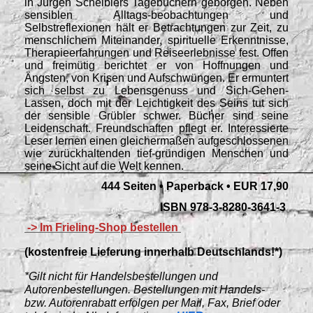
in Jürgen Scheiblers Tagebüchern geborgen. Neben
sensiblen Alltags-beobachtungen und
Selbstreflexionen hält er Betrachtungen zur Zeit, zu
menschlichem Miteinander, spirituelle Erkenntnisse,
Therapieerfahrungen und Reiseerlebnisse fest. Offen
und freimütig berichtet er von Hoffnungen und
Ängsten, von Krisen und Aufschwüngen. Er ermuntert
sich selbst zu Lebensgenuss und Sich-Gehen-
Lassen, doch mit der Leichtigkeit des Seins tut sich
der sensible Grübler schwer. Bücher sind seine
Leidenschaft. Freundschaften pflegt er. Interessierte
Leser lernen einen gleichermaßen aufgeschlossenen
wie zurückhaltenden tief-gründigen Menschen und
seine Sicht auf die Welt kennen.
444 Seiten • Paperback • EUR 17,90
ISBN 978-3-8280-3641-3
-> Im Frieling-Shop bestellen
(kostenfreie Lieferung innerhalb Deutschlands!*)
*Gilt nicht für Handelsbestellungen und
Autorenbestellungen. Bestellungen mit Handels-
bzw. Autorenrabatt erfolgen per Mail, Fax, Brief oder