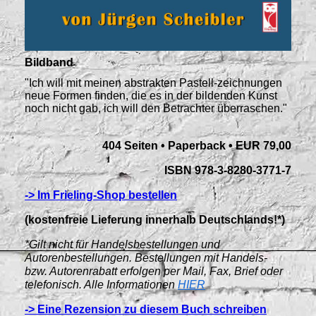
Bildband
"Ich will mit meinen abstrakten Pastell-zeichnungen
neue Formen finden, die es in der bildenden Kunst
noch nicht gab, ich will den Betrachter überraschen."
404 Seiten • Paperback • EUR 79,00
ISBN 978-3-8280-3771-7
-> Im Frieling-Shop bestellen
(kostenfreie Lieferung innerhalb Deutschlands!*)
*Gilt nicht für Handelsbestellungen und
Autorenbestellungen. Bestellungen mit Handels-
bzw. Autorenrabatt erfolgen per Mail, Fax, Brief oder
telefonisch. Alle Informationen
HIER
-> Eine Rezension zu diesem Buch schreiben