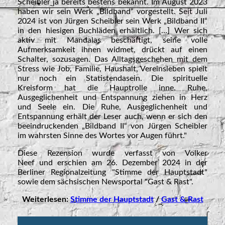
Scheibler ja bereits bestens bekannt. Im August 2023
haben wir sein Werk „Bildband“ vorgestellt. Seit Juli
2024 ist von Jürgen Scheibler sein Werk „Bildband II“
in den hiesigen Buchläden erhältlich. […] Wer sich
aktiv mit Mandalas beschäftigt, seine volle
Aufmerksamkeit ihnen widmet, drückt auf einen
Schalter, sozusagen. Das Alltagsgeschehen mit dem
Stress wie Job, Familie, Haushalt, Vereinsleben spielt
nur noch ein Statistendasein. Die spirituelle
Kreisform hat die Hauptrolle inne. Ruhe,
Ausgeglichenheit und Entspannung ziehen in Herz
und Seele ein. Die Ruhe, Ausgeglichenheit und
Entspannung erhält der Leser auch, wenn er sich den
beeindruckenden „Bildband II“ von Jürgen Scheibler
im wahrsten Sinne des Wortes vor Augen führt."
Diese Rezension wurde verfasst von Volker
Neef
und
erschien am 26. Dezember 2024 in der
Berliner Regionalzeitung "Stimme der Hauptstadt"
sowie dem sächsischen
Newsportal
"
Gast
& Rast".
Weiterlesen:
Stimme der Hauptstadt
/
Gast & Rast