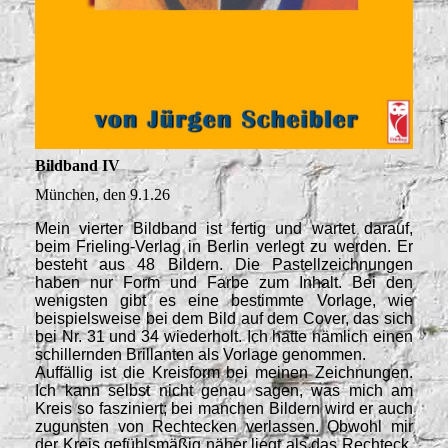
Bildband IV
München, den 9.1.26
Mein vierter Bildband ist fertig und wartet darauf,
beim Frieling-Verlag in Berlin verlegt zu werden. Er
besteht aus 48 Bildern. Die Pastellzeichnungen
haben nur Form und Farbe zum Inhalt. Bei den
wenigsten gibt es eine bestimmte Vorlage, wie
beispielsweise bei dem Bild auf dem Cover, das sich
bei Nr. 31 und 34 wiederholt. Ich hatte nämlich einen
schillernden Brillanten als Vorlage genommen.
Auffällig ist die Kreisform bei meinen Zeichnungen.
Ich kann selbst nicht genau sagen, was mich am
Kreis so fasziniert; bei manchen Bildern wird er auch
zugunsten von Rechtecken verlassen. Obwohl mir
der Kreis gefühlsmäßig näher liegt als das Rechteck,