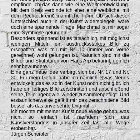
empfinde ich das dann wie eine Weiterentwicklung.
Mit dem Kreis verbinde ich eher eine weibliche, mit
dem Rechteck eine männliche Form. Ob sich dieser
Unterschied auch in der Kunst widerspiegelt, wäre
doch eine spannende Frage. Manchmal ist mir sogar
eine Symbiose gelungen.
Besonders spannend ist es tatsächlich, mit möglichst
wenigen Mitteln ein ausdrucksstarkes Bild zu
erschaffen, was mir mit Nr. 10 (immer von vorne
gerechnet) wohl gelungen ist. Natürlich sind mir die
Bilder und Skulpturen von Hans Arp bekannt, den ich
sehr bewundere.
Eine ganz neue Idee verbirgt sich bei Nr. 17 und Nr.
30. Für mein Gefühl habe ich nämlich etwas Neues
entwickelt, das es so in der Kunst noch nicht gibt. Ich
habe ein fertiges Bild zerschnitten und anschließend
seine Teile irgendwie wieder zusammengefügt. Und
erstaunlicherweise gefällt mir das zerschnittene Bild
besser als das unversehrte Original.
Ich möchte mit meiner Kunst neue Wege gehen, was
nicht so einfach ist, nachdem sich das
Kunstverständnis in unserer Zeit fast alle Wege
erobert hat.
Jürgen Scheibler