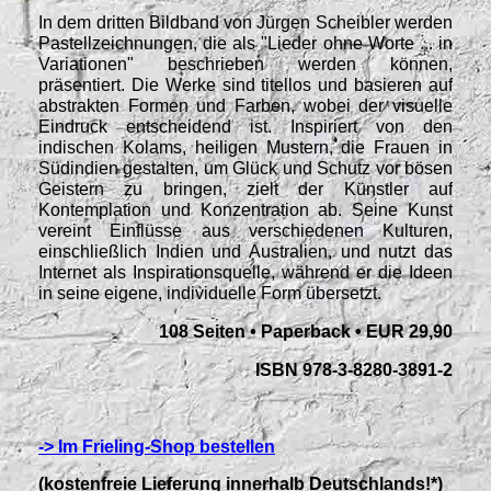
In dem dritten Bildband von Jürgen Scheibler werden
Pastellzeichnungen, die als "Lieder ohne Worte ... in
Variationen" beschrieben werden können,
präsentiert. Die Werke sind titellos und basieren auf
abstrakten Formen und Farben, wobei der visuelle
Eindruck entscheidend ist. Inspiriert von den
indischen Kolams, heiligen Mustern, die Frauen in
Südindien gestalten, um Glück und Schutz vor bösen
Geistern zu bringen, zielt der Künstler auf
Kontemplation und Konzentration ab. Seine Kunst
vereint Einflüsse aus verschiedenen Kulturen,
einschließlich Indien und Australien, und nutzt das
Internet als Inspirationsquelle, während er die Ideen
in seine eigene, individuelle Form übersetzt.
108 Seiten • Paperback • EUR 29,90
ISBN 978-3-8280-3891-2
-> Im Frieling-Shop bestellen
(kostenfreie Lieferung innerhalb Deutschlands!*)