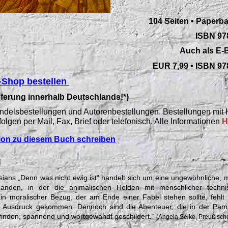
104 Seiten • Paperb
ISBN 97
Auch als E-B
E
UR 7,99
• ISBN 97
g-Shop bestellen
eferung innerhalb Deutschlands!*)
 Handelsbestellungen und Autorenbestellungen. Bestellungen mit
folgen per Mail, Fax, Brief oder telefonisch. Alle
Informationen
H
ion zu diesem Buch schreiben
N
sians „Denn was nicht ewig ist“ handelt sich um eine ungewöhnliche, 
anden, in der die animalischen Helden mit menschlicher technis
in moralischer Bezug, der am Ende einer Fabel stehen sollte, fehlt a
um Ausdruck gekommen. Dennoch sind die Abenteuer, die in der Pa
tfinden, spannend und wortgewandt geschildert.
“
(Angela Selke, Preußisch