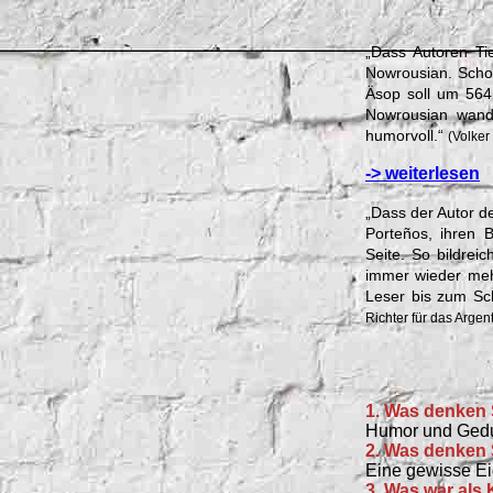
a
„Dass Autoren Tie
Nowrousian. Schon
Äsop soll um 564 
Nowrousian wande
humorvoll.“
(Volker
-> weiterlesen
„Dass der Autor d
Porteños, ihren 
Seite.
So bildreic
immer wieder meh
Leser bis zum Sch
Richter für das Argen
1. Was denken 
Humor und Ged
2. Was denken 
Eine gewisse Ei
3. Was war als