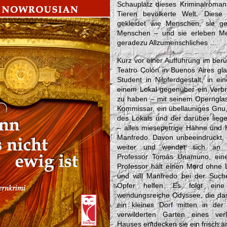
Schauplatz dieses Kriminalroman
Tieren bevölkerte Welt. Diese
gekleidet wie Menschen, sie g
Menschen – und sie erleben Men
geradezu Allzumenschliches …
Kurz vor einer Aufführung im be
Teatro Colón in Buenos Aires gl
Student in Nilpferdgestalt, in 
einem Lokal gegenüber ein Verb
zu haben – mit seinem Operngla
Kommissar, ein übellauniges Gnu,
des Lokals und der darüber li
– alles miesepetrige Hähne und
Manfredo. Davon unbeeindruckt, 
weiter und wendet sich an de
Professor Tomás Unamuno, eine
Professor hält einen Mord ohne 
und will Manfredo bei der Suc
Opfer helfen. Es folgt eine
wendungsreiche Odyssee, die das
ein kleines Dorf mitten in de
verwilderten Garten eines ver
Hauses entdecken sie ein frisch 