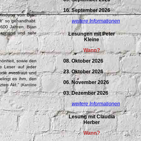
16. September 2026
rfindung von Bijan
weitere Informationen
lt“ so gehandhabt.
.600 Jahren. Bijan
spannend und sehr
Lesungen mit Peter
Kleine
Wann?
08. Oktober 2026
hönheit, sowie den
e Leser auf jeder
23. Oktober 2026
orte misstraut und
lingt es ihm, den
06. November 2026
zten Akt.“
(Karoline
03. Dezember 2026
weitere Informationen
Lesung mit Claudia
Herber
Wann?