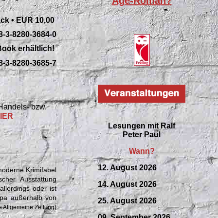
Age-Roman?
ack •
EUR 10,00
8-3-8280-3684-0
ook erhältlich!
8-3-8280-3685-7
 Handels- bzw.
IER
Lesungen mit
Ralf
Peter Paul
Wann?
12. August 2026
moderne Krimifabel
cher Ausstattung
14. August 2026
llerdings oder ist
mpa außerhalb von
25. August 2026
e Allgemeine Zeitung)
09.
September
2026