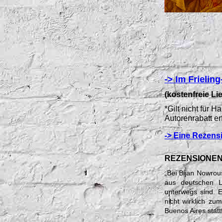
-> Im Frielin
(kostenfreie Li
*Gilt nicht für
Autorenrabatt er
-> Eine Rezens
REZENSIONE
„
Bei Bijan Nowrou
aus deutschen L
unterwegs sind. E
nicht wirklich z
Buenos Aires stat