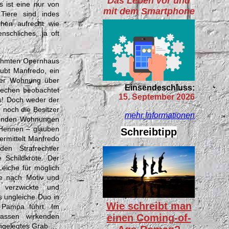
Das Leben vor und
s ist eine nur von
mit dem Smartphone
 Tiere sind indes
ehen aufrecht wie
schliches, ja oft
rühmten Opernhaus
aubt Manfredo, ein
einer Wohnung über
Einsendeschluss:
rechen beobachtet
15. September 2026
s! Doch weder der
 noch die Besitzer
mehr Informationen
egenden Wohnungen
 Hennen – glauben
Schreibtipp
ermittelt Manfredo
n Strafrechtler
 Schildkröte. Der
Leiche für möglich
he nach Motiv und
 verzwickte und
 ungleiche Duo in
Wie schreibt man
r Pampa führt. Im
einen Coming-of-
lassen wirkenden
angelegtes Grab …