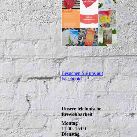
Besuchen Sie uns auf
Facebook!
Unsere telefonische
Erreichbarkeit
Montag
11
:
00
–
15
:
00
Dienstag