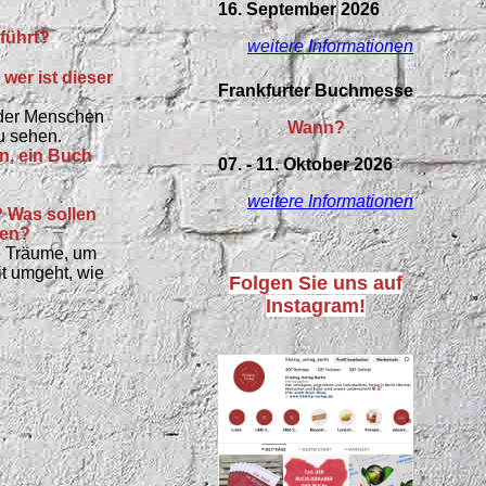
16. September 2026
eführt?
weitere Informationen
 wer ist dieser
Frankfurter Buchmesse
eder Menschen
Wann?
u sehen.
n, ein Buch
07. - 11. Oktober 2026
weitere Informationen
? Was sollen
ken?
e Träume, um
t umgeht, wie
Folgen Sie uns auf
Instagram!