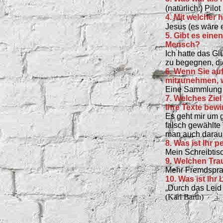
(natürlich:) Pilot
4. Mit welcher 
Jesus (es wäre 
5. Gibt es eine
Mensch?
Ich hatte das G
zu begegnen, di
6. Wenn Sie au
mitzunehmen, 
Eine Sammlung 
7. Welches Ziel
Ihre Texte bew
Es geht mir um 
falsch gewählt
man auch daraus
8. Was ist Ihr p
Mein Schreibtis
9. Welchen Tra
Mehr Fremdsprac
10. Was ist Ihr
„Durch das Leid 
(Karl Barth)