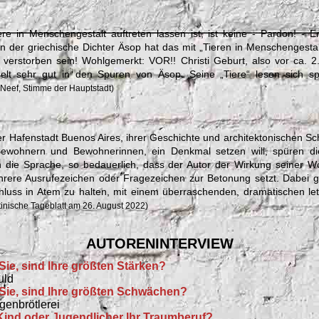
re in Menschengestalt auftreten lassen ist, ist keine - Pardon! - E
 der griechische Dichter Äsop hat das mit „Tieren in Menschengesta
verstorben sein! Wohlgemerkt: VOR!! Christi Geburt, also vor ca. 2
lt sehr gut in den Spuren von Äsop. Seine „Tiere“ lesen sich 
 Neef, Stimme der Hauptstadt)
er Hafenstadt Buenos Aires, ihrer Geschichte und architektonischen Sc
Bewohnern und Bewohnerinnen, ein Denkmal setzen will, spüren di
h die Sprache, so bedauerlich, dass der Autor der Wirkung seiner W
rere Ausrufezeichen oder Fragezeichen zur Betonung setzt. Dabei ge
luss in Atem zu halten, mit einem überraschenden, dramatischen let
tinische Tageblatt am 26. August 2022)
AUTORENINTERVIEW
Sie, sind Ihre größten Stärken?
uld
Sie, sind Ihre größten Schwächen?
genbrötlerei
 Kind oder Jugendlicher Ihr Traumberuf?