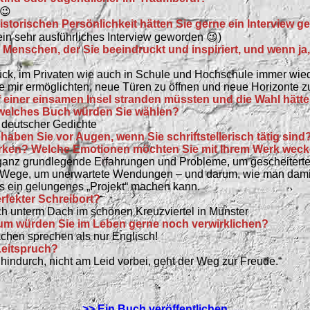
 😉
historischen Persönlichkeit hätten Sie gerne ein Interview g
ein sehr ausführliches Interview geworden 😉)
n Menschen, der Sie beeindruckt und inspiriert, und wenn ja,
lück, im Privaten wie auch in Schule und Hochschule immer wi
e mir ermöglichten, neue Türen zu öffnen und neue Horizonte z
f einer einsamen Insel stranden müssten und die Wahl hätte
welches Buch würden Sie wählen?
deutscher Gedichte
 haben Sie vor Augen, wenn Sie schriftstellerisch tätig sind
irken? Welche Emotionen möchten Sie mit Ihrem Werk wec
ganz grundlegende Erfahrungen und Probleme, um gescheitert
e Wege, um unerwartete Wendungen – und darum, wie man dami
 ein gelungenes „Projekt“ machen kann.
erfekter Schreibort?
ch unterm Dach im schönen Kreuzviertel in Münster
um würden Sie im Leben gerne noch verwirklichen?
hen sprechen als nur Englisch!
 Leitspruch?
hindurch, nicht am Leid vorbei, geht der Weg zur Freude.“
>> Ein Buch veröffentlichen