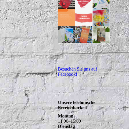
Besuchen Sie uns auf
Facebook!
Unsere telefonische
Erreichbarkeit
Montag
11
:
00
–
15
:
00
Dienstag