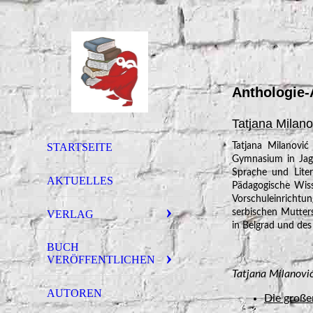
Anthologie-
Tatjana Milano
STARTSEITE
Tatjana Milanović
Gymnasium in Jagod
Sprache und Liter
AKTUELLES
Pädagogische Wiss
Vorschuleinrichtung
serbischen Mutters
VERLAG
in Belgrad und des 
BUCH
VERÖFFENTLICHEN
Tatjana Milanović
AUTOREN
Die große