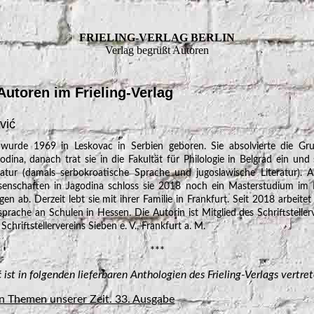
FRIELING-VERLAG BERLIN
Verlag begrüßt Autoren
Autoren im Frieling-Verlag
vić
 wurde 1969 in Leskovac in Serbien geboren. Sie absolvierte die G
ina, danach trat sie in die Fakultät für Philologie in Belgrad ein und 
atur (damals serbokroatische Sprache und jugoslawische Literatur). A
enschaften in Jagodina schloss sie 2018 noch ein Masterstudium im B
en ab. Derzeit lebt sie mit ihrer Familie in Frankfurt. Seit 2018 arbeitet 
prache an Schulen in Hessen. Die Autorin ist Mitglied des Schriftstelle
Schriftstellervereins Sieben e. V., Frankfurt a. M.
***
 ist in folgenden lieferbaren Anthologien des Frieling-Verlags vertret
n Themen unserer Zeit. 33. Ausgabe