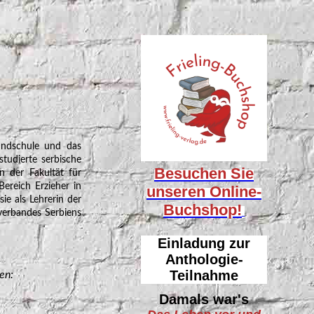
rundschule und das
studierte serbische
Besuchen Sie
n der Fakultät für
ereich Erzieher in
unseren
Online-
sie als Lehrerin der
Buchshop!
rverbandes Serbiens
Einladung zur
Anthologie-
Teilnahme
en:
Damals war's