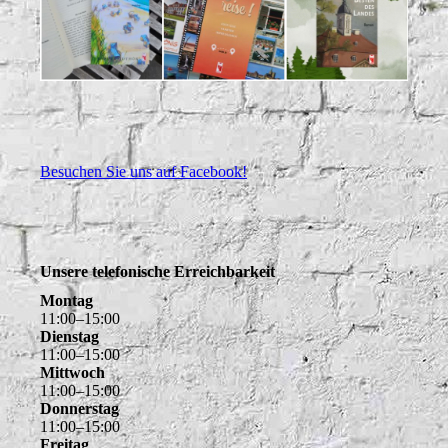
Besuchen Sie uns auf Facebook!
Unsere telefonische Erreichbarkeit
Montag
11
:
00
–
15
:
00
Dienstag
11
:
00
–
15
:
00
Mittwoch
11
:
00
–
15
:
00
Donnerstag
11
:
00
–
15
:
00
Freitag