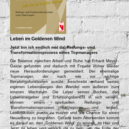
Leben im Goldenen Wind
Jetzt bin ich endlich mal da! Reifungs- und
Transformationsprozess eines Topmanagers
Die Balance zwischen Arbeit und Ruhe hat Erhard Meyer-
Galow gefunden und dadurch mit Freude immer wieder
neue Herausforderungen gemeistert. Der ehemalige
Topmanager, der nach wie vor wichtige
Beratungsfunktionen ausübt, beschreibt anhand seines
eigenen Lebensweges den Wandel vom äußeren zum
inneren Wachstum. Die Leser seines Buches, das
Lebensratgeber und Erfahrungsbericht in sich vereint,
können einem spirituellen Reifungs- und
Transformationsprozess nachspüren und lernen,
Lebenskrisen positiv zu nutzen und als Chance für einen
Neuanfang zu begreifen. Gerade beim Älterwerden kommt
es darauf an, den „Goldenen Wind“ zu spüren, im Hier und
Jetzt zu leben und wirklich
da zu sein
, um die Fülle der