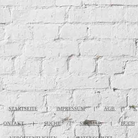
STARTSEITE
|
IMPRESSUM
|
AGB
|
K
ONTAKT
|
SUCHE
|
SITEMAP
|
BUCH