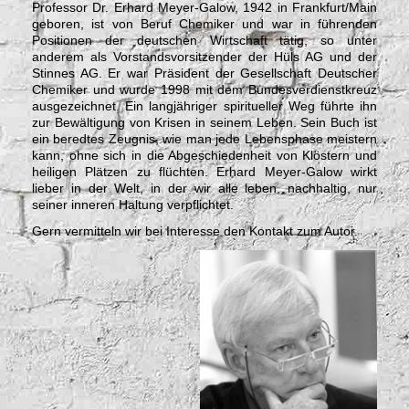
Professor Dr. Erhard Meyer-Galow, 1942 in Frankfurt/Main
geboren, ist von Beruf Chemiker und war in führenden
Positionen der deutschen Wirtschaft tätig, so unter
anderem als Vorstandsvorsitzender der Hüls AG und der
Stinnes AG. Er war Präsident der Gesellschaft Deutscher
Chemiker und wurde 1998 mit dem Bundesverdienstkreuz
ausgezeichnet. Ein langjähriger spiritueller Weg führte ihn
zur Bewältigung von Krisen in seinem Leben. Sein Buch ist
ein beredtes Zeugnis, wie man jede Lebensphase meistern
kann, ohne sich in die Abgeschiedenheit von Klöstern und
heiligen Plätzen zu flüchten. Erhard Meyer-Galow wirkt
lieber in der Welt, in der wir alle leben, nachhaltig, nur
seiner inneren Haltung verpflichtet.
Gern vermitteln wir bei Interesse den Kontakt zum Autor.