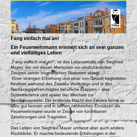
Fang einfach mal an!
Ein Feuerwehrmann erinnert sich an sein ganzes
und vielfältiges Leben
„Fang einfach mal an!“, ist das Lebensmotto von Siegfried
Mayer, der mit diesen Memoiren ein eindrucksvolles
Zeugnis seiner biografischen Stationen ablegt.
Einer strengen Erziehung und einer von Gewalt begleiteten
Kindheit während des Zweiten Weltkriegs und in den
Nachkriegsjahren folgten berufliche Etappen – eine
Schreinerlehre und später der Wechsel zur
Berufsfeuerwehr. Die brüllende Macht des Feuers lernte er
allzu gut kennen und in seinen zahlreichen Einsätzen als
Feuerwehrmann wurde er Zeuge von furchtbaren
Zerstörungen und Tragödien.
Das Leben von Siegfried Mayer umfasst aber auch andere
Rückblicke. Er machte bedeutende Erfahrungen in der