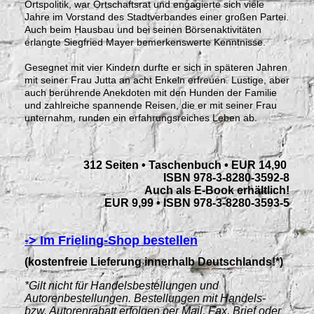
Ortspolitik, war Ortschaftsrat und engagierte sich viele
Jahre im Vorstand des Stadtverbandes einer großen Partei.
Auch beim Hausbau und bei seinen Börsenaktivitäten
erlangte Siegfried Mayer bemerkenswerte Kenntnisse.
Gesegnet mit vier Kindern durfte er sich in späteren Jahren
mit seiner Frau Jutta an acht Enkeln erfreuen. Lustige, aber
auch berührende Anekdoten mit den Hunden der Familie
und zahlreiche spannende Reisen, die er mit seiner Frau
unternahm, runden ein erfahrungsreiches Leben ab.
312 Seiten • Taschenbuch • EUR 14,90
ISBN 978-3-8280-3592-8
Auch als E-Book erhältlich!
EUR 9,99 • ISBN 978-3-8280-3593-5
-> Im Frieling-Shop bestellen
(kostenfreie Lieferung innerhalb Deutschlands!*)
*Gilt nicht für Handelsbestellungen und
Autorenbestellungen. Bestellungen mit Handels-
bzw. Autorenrabatt erfolgen per Mail, Fax, Brief oder