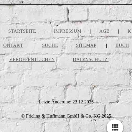
STARTSEITE
|
IMPRESSUM
|
AGB
|
K
ONTAKT
|
SUCHE
|
SITEMAP
|
BUCH
VERÖFFENTLICHEN
|
DATENSCHUTZ
Letzte Änderung: 23.12.2025
© Frieling & Huffmann GmbH & Co. KG 2025