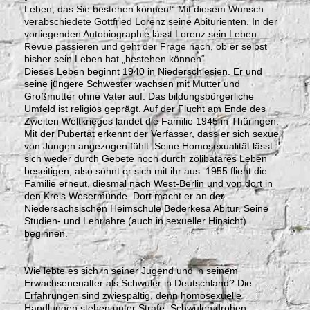
Leben, das Sie bestehen können!“ Mit diesem Wunsch
verabschiedete Gottfried Lorenz seine Abiturienten. In der
vorliegenden Autobiographie lässt Lorenz sein Leben
Revue passieren und geht der Frage nach, ob er selbst
bisher sein Leben hat „bestehen können“.
Dieses Leben beginnt 1940 in Niederschlesien. Er und
seine jüngere Schwester wachsen mit Mutter und
Großmutter ohne Vater auf. Das bildungsbürgerliche
Umfeld ist religiös geprägt. Auf der Flucht am Ende des
Zweiten Weltkrieges landet die Familie 1945 in Thüringen.
Mit der Pubertät erkennt der Verfasser, dass er sich sexuell
von Jungen angezogen fühlt. Seine Homosexualität lässt
sich weder durch Gebete noch durch zölibatäres Leben
beseitigen, also söhnt er sich mit ihr aus. 1955 flieht die
Familie erneut, diesmal nach West-Berlin und von dort in
den Kreis Wesermünde. Dort macht er an der
Niedersächsischen Heimschule Bederkesa Abitur. Seine
Studien- und Lehrjahre (auch in sexueller Hinsicht)
beginnen.
Wie lebte es sich in seiner Jugend und in seinem
Erwachsenenalter als Schwuler in Deutschland? Die
Erfahrungen sind zwiespältig, denn homosexuelle
Handlungen stehen unter Strafe; Schwulen drohen