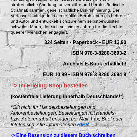
strafrechtliche Ahndung, universitäre und berufsständische
Strafmaßnahmen, gesellschaftliche Diskriminierung. Der
Verfasser findet jedoch ein erfülltes Berufsleben als Lehrer
und Autor und entwickelt sich zu einem selbstbewussten
schwulen Mann, der sich seit vielen Jahren für die Rechte
queerer Menschen engagiert.
324 Seiten • Paperback • EUR 13,90
ISBN 978-3-8280-3693-2
Auch als E-Book erhältlich!
EUR 10,99 •
ISBN 978-3-8280-3694-9
-> Im Frieling-Shop bestellen
(kostenfreie Lieferung innerhalb Deutschlands!*)
*Gilt nicht für Handelsbestellungen und
Autorenbestellungen. Bestellungen mit Handels-
bzw. Autorenrabatt erfolgen per Mail, Fax, Brief oder
telefonisch. Alle Informationen
HIER
-> Eine Rezension zu diesem Buch schreiben