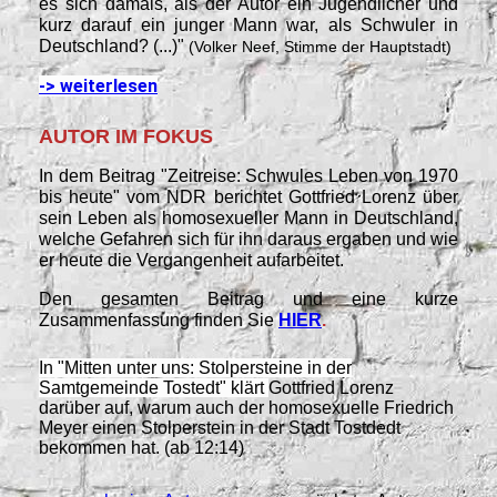
es sich damals, als der Autor ein Jugendlicher und
kurz darauf ein junger Mann war, als Schwuler in
Deutschland? (...)"
(
Volker Neef
, Stimme der Hauptstadt)
-> weiterlesen
AUTOR IM FOKUS
In dem Beitrag "Zeitreise: Schwules Leben von 1970
bis heute" vom NDR
berichtet Gottfried Lorenz über
sein Leben als homosexueller Mann in Deutschland,
welche Gefahren sich für ihn daraus ergaben und wie
er heute die Vergangenheit aufarbeitet.
Den gesamten Beitrag und eine kurze
Zusammenfassung finden Sie
HIER
.
In "Mitten unter uns: Stolpersteine in der
Samtgemeinde Tostedt" klärt
Gottfried Lorenz
darüber auf, warum auch der homosexuelle Friedrich
Meyer einen Stolperstein in der Stadt Tostdedt
bekommen hat. (ab 12:14)