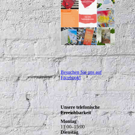
Besuchen Sie uns auf
Facebook!
Unsere telefonische
Erreichbarkeit
Montag
11
:
00
–
15
:
00
Dienstag