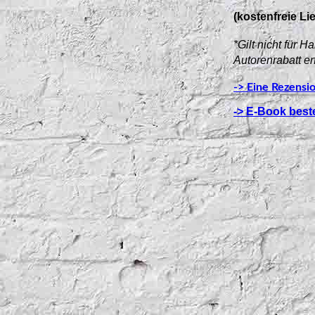
(kostenfreie Li
*Gilt nicht für
Autorenrabatt er
-> Eine Rezensi
-> E-Book best