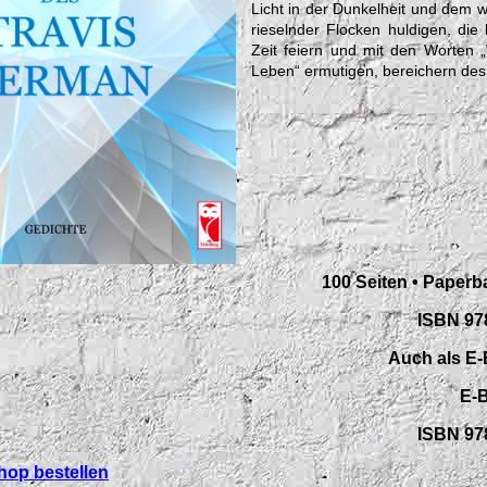
Licht in der Dunkelheit und dem w
rieselnder Flocken huldigen, die 
Zeit feiern und mit den Worten „
Leben“ ermutigen, bereichern des
100 Seiten • Paperb
ISBN 97
Auch als E-
E-B
ISBN 97
Shop bestellen