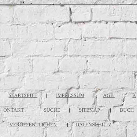
STARTSEITE
|
IMPRESSUM
|
AGB
|
K
ONTAKT
|
SUCHE
|
SITEMAP
|
BUCH
VERÖFFENTLICHEN
|
DATENSCHUTZ