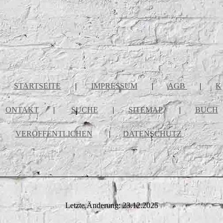
STARTSEITE
|
IMPRESSUM
|
AGB
|
K
ONTAKT
|
SUCHE
|
SITEMAP
|
BUCH
VERÖFFENTLICHEN
|
DATENSCHUTZ
Letzte Änderung: 23.12.2025