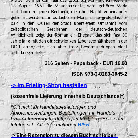
Mutter dem jungen Paar das Leben schwer machen. Als am
13. August 1961 die Mauer errichtet wird, gehören Maria
und Timo zu jenen Berlinern, die über Nacht voneinander
getrennt werden. Timos Liebe zu Maria ist so groß, dass er
bald in den Ostteil der Stadt übersiedelt. Umrahmt vom
zeitpolitischen Geschehen der deutsch-deutschen
Wirklichkeit, zeigt der Roman ein Ehepaar, das sich fast 30
Jahre lang mit den oft schwierigen Lebensverhältnissen in der
DDR arrangierte, sich aber trotz Bevormundungen nicht
unterkriegen ließ.
316 Seiten • Paperback • EUR 19,90
ISBN 978-3-8280-3945-2
-> Im Frieling-Shop bestellen
(kostenfreie Lieferung innerhalb Deutschlands!*)
*Gilt nicht für Handelsbestellungen und
Autorenbestellungen. Bestellungen mit Handels-
bzw. Autorenrabatt erfolgen per Mail, Fax, Brief oder
telefonisch. Alle Informationen
HIER
-> Eine Rezension zu diesem Buch schreiben