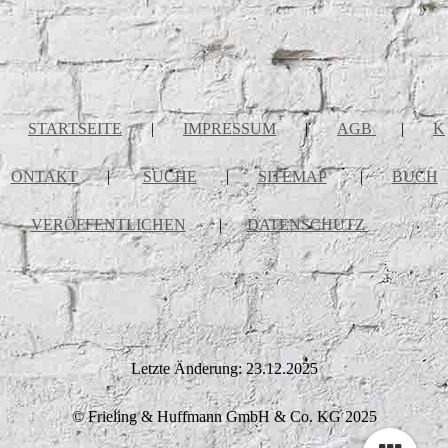
STARTSEITE
|
IMPRESSUM
|
AGB
|
K
ONTAKT
|
SUCHE
|
SITEMAP
|
BUCH
VERÖFFENTLICHEN
|
DATENSCHUTZ
Letzte Änderung: 23.12.2025
© Frieling & Huffmann GmbH & Co. KG 2025