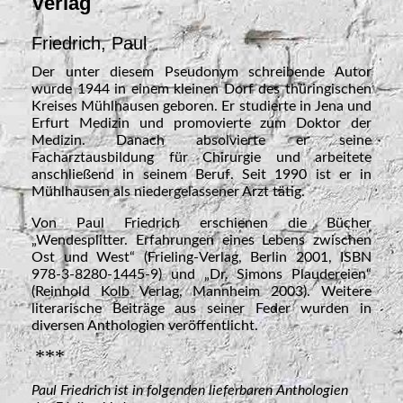
Verlag
Friedrich,
Paul
Der unter diesem Pseudonym schreibende Autor
wurde 1944 in einem kleinen Dorf des thüringischen
Kreises Mühlhausen geboren. Er studierte in Jena und
Erfurt Medizin und promovierte zum Doktor der
Medizin. Danach absolvierte er seine
Facharztausbildung für Chirurgie und arbeitete
anschließend in seinem Beruf. Seit 1990 ist er in
Mühlhausen als niedergelassener Arzt tätig.
Von Paul Friedrich erschienen die Bücher
„Wendesplitter. Erfahrungen eines Lebens zwischen
Ost und West“ (Frieling-Verlag, Berlin 2001, ISBN
978-3-8280-1445-9) und „Dr. Simons Plaudereien“
(Reinhold Kolb Verlag, Mannheim 2003). Weitere
literarische Beiträge aus seiner Feder wurden in
diversen Anthologien veröffentlicht.
***
Paul Friedrich ist in folgenden
lieferbaren Anthologien