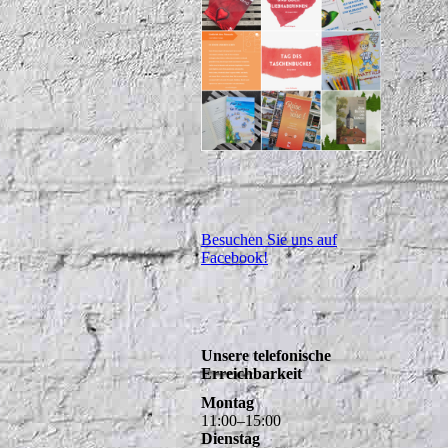
Besuchen Sie uns auf
Facebook!
Unsere telefonische
Erreichbarkeit
Montag
11
:
00
–
15
:
00
Dienstag