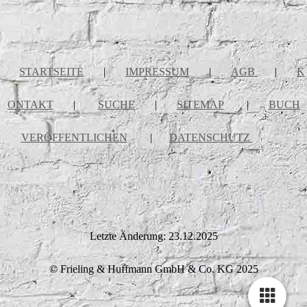
STARTSEITE
|
IMPRESSUM
|
AGB
|
K
ONTAKT
|
SUCHE
|
SITEMAP
|
BUCH
VERÖFFENTLICHEN
|
DATENSCHUTZ
Letzte Änderung: 23.12.2025
© Frieling & Huffmann GmbH & Co. KG 2025