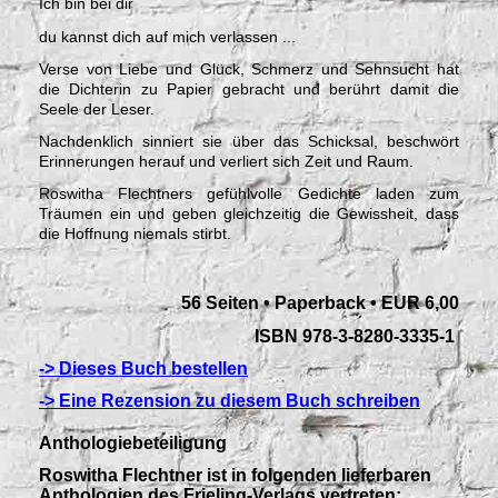
Ich bin bei dir
du kannst dich auf mich verlassen ...
Verse von Liebe und Glück, Schmerz und Sehnsucht hat
die Dichterin zu Papier gebracht und berührt damit die
Seele der Leser.
Nachdenklich sinniert sie über das Schicksal, beschwört
Erinnerungen herauf und verliert sich Zeit und Raum.
Roswitha Flechtners gefühlvolle Gedichte laden zum
Träumen ein und geben gleichzeitig die Gewissheit, dass
die Hoffnung niemals stirbt.
56 Seiten • Paperback • EUR 6,00
ISBN 978-3-8280-3335-1
-> Dieses Buch bestellen
-> Eine Rezension zu diesem Buch schreiben
Anthologiebeteiligung
Roswitha Flechtner ist in folgenden lieferbaren
Anthologien des Frieling-Verlags vertreten: