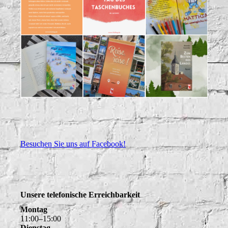
Besuchen Sie uns auf Facebook!
Unsere telefonische Erreichbarkeit
Montag
11
:
00
–
15
:
00
Dienstag