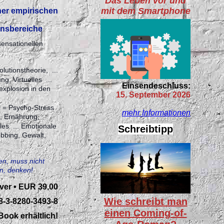
Das Leben vor und
mit dem Smartphone
ner empirischen
ensbereiche
sensationellen
lutionstheorie, ...
ung, Virtuelles ...
Einsendeschluss:
explosion in den
15. September 2026
l = Psycho-Stress
mehr Informationen
t, Ernährung,
ales ... Emotionale
Schreibtipp
bbing, Gewalt,
en, muss nicht
en, denken!
ver • EUR 39,00
Wie schreibt man
8-3-8280-3493-8
einen Coming-of-
Book erhältlich!