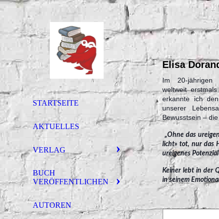
Elisa Doran
Im 20-jährigen 
weltweit erstma
erkannte ich den
STARTSEITE
unserer Lebensa
Bewusstsein – di
AKTUELLES
„Ohne das ureigen
licht» tot, nur das
VERLAG
ureigenes Potenzial
Keiner lebt in der 
BUCH
in seinem Emotiona
VERÖFFENTLICHEN
AUTOREN