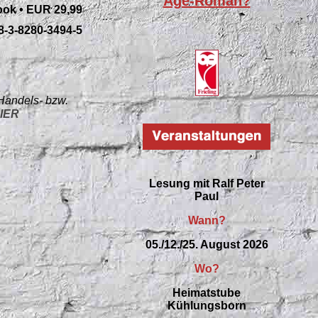
Age-Roman?
ok • EUR 29,99
8-3-8280-3494-5
 Handels- bzw.
IER
Lesung mit Ralf Peter
Paul
Wann?
05./12./25. August 2026
Wo?
Heimatstube
Kühlungsborn