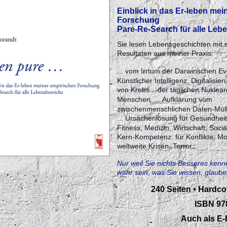
Einblick in das Er-leben mei
Forschung
Pare-Re-Search für alle Leb
Sie lesen Lebensgeschichten mit 
Resultaten aus meiner Praxis
:
... vom Irrtum der Darwinschen Evo
Künstlicher Intelligenz, Digitalisier
von Krebs... der täglichen Nuklear
Menschen ... Aufklärung vom
zwischenmenschlichen Daten-Mül
... Ursachenlösung für Gesundhei
Fitness, Medizin, Wirtschaft, Sozi
Kern-Kompetenz: für Konflikte, Mo
weltweite Krisen, Terror...
Nur weil Sie nichts Besseres kenn
wahr sein, was Sie wissen, glaub
240 Seiten • Hardco
ISBN 97
Auch als E-