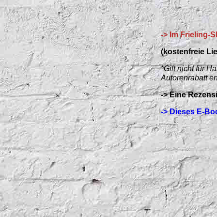
-> Im Frieling-
(kostenfreie Li
*Gilt nicht für
Autorenrabatt er
-> Eine Rezens
-> Dieses E-Bo