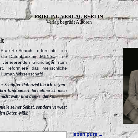
FRIELING-VERLAG BERLIN
Verlag begrüßt Autoren
dt
Prae-Re-Search erforschte ich
ls die Datenbank im MENSCH, so
 verheerenden Grundlagenirrtum
rt, reformiere das menschliche
e Human Wissenschaft!
e Schöpfer-Potenzial bin ich «eigen-
 Hirn funktioniert. So nehme ich mein
 nicht wahr und denke, denke...
Quelle seiner Selbst, sondern verwest
len Daten-Müll!"
leben pure ...