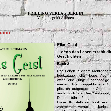
FRIELING-VERLAG BERLIN
Verlag begrüßt Autoren
mann
Ellas Geist
... denn das Leben erzählt d
Geschichten
Buch 2
Das Leben in einem Mehrgenerat
heutzutage nichts Neues. Aber w
wenn eine junge unabhängige 
merkwürdige, junggebliebene G
plötzlich aufgetauchter Onkel, 
auch noch als Geist entpuppt
Detektei führen?
Diese Konstellation lässt era
zahlreichen verrückten, kuriose