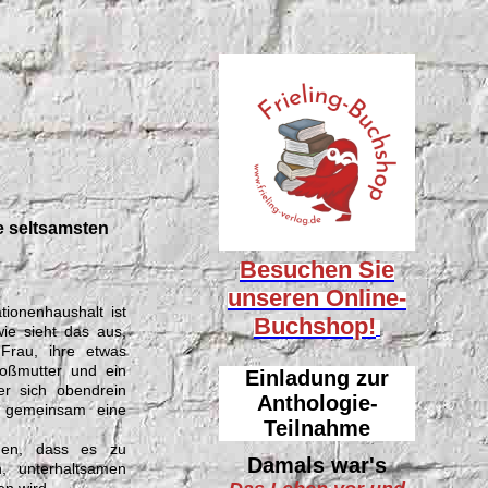
ie seltsamsten
Besuchen Sie
unseren
Online-
ionenhaushalt ist
Buchshop!
ie sieht das aus,
Frau, ihre etwas
roßmutter und ein
Einladung zur
der sich obendrein
Anthologie-
, gemeinsam eine
Teilnahme
hnen, dass es zu
Damals war's
n, unterhaltsamen