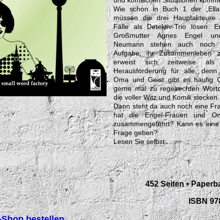
und komischen Situationen komme
Wie schon in Buch 1 der „Ella
müssen die drei Hauptakteure n
Fälle als Detektiv-Trio lösen. E
Großmutter Agnes Engel un
Neumann stehen auch noch 
Aufgabe, ihr Zusammenleben z
erweist sich zeitweise als
Herausforderung für alle, den
Oma und Geist gibt es häufig Q
gerne mal zu regelrechten Wortd
die voller Witz und Komik stecken.
Dann steht da auch noch eine F
hat die Engel-Frauen und Onk
zusammengeführt? Kann es eine 
Frage geben?
Lesen Sie selbst …
452 Seiten • Paperb
ISBN 97
g-Shop bestellen