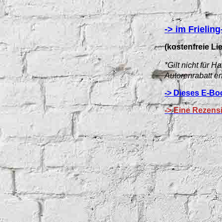
-> im Frielin
(kostenfreie Li
*Gilt nicht für
Autorenrabatt er
-> Dieses E-Bo
->
Eine Rezens