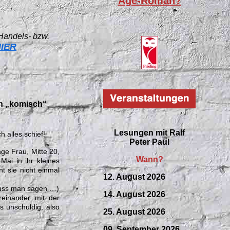
Age-Roman?
 Handels- bzw.
IER
ch „komisch“
Lesungen mit
Ralf
h alles schief!
Peter Paul
nge Frau, Mitte 20,
Wann?
ai in ihr kleines
nt sie nicht einmal
12. August 2026
muss man sagen …)
14. August 2026
reinander mit der
s unschuldig, also
25. August 2026
09.
September
2026