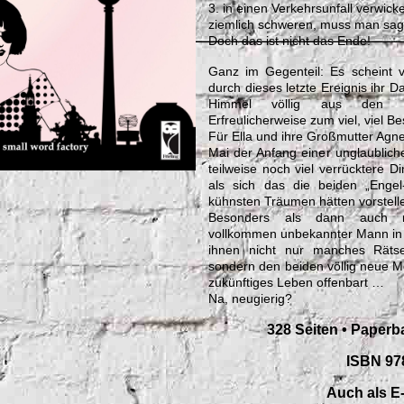
3. in einen Verkehrsunfall verwicke
ziemlich schweren, muss man sag
Doch das ist nicht das Ende!
Ganz im Gegenteil: Es scheint v
durch dieses letzte Ereignis ihr 
Himmel völlig aus den F
Erfreulicherweise zum viel, viel B
Für Ella und ihre Großmutter Agne
Mai der Anfang einer unglaublich
teilweise noch viel verrücktere D
als sich das die beiden „Engel
kühnsten Träumen hätten vorstell
Besonders als dann auch 
vollkommen unbekannter Mann in ih
ihnen nicht nur manches Rätse
sondern den beiden völlig neue Mö
zukünftiges Leben offenbart …
Na, neugierig?
328 Seiten • Paperb
ISBN 97
Auch als E-