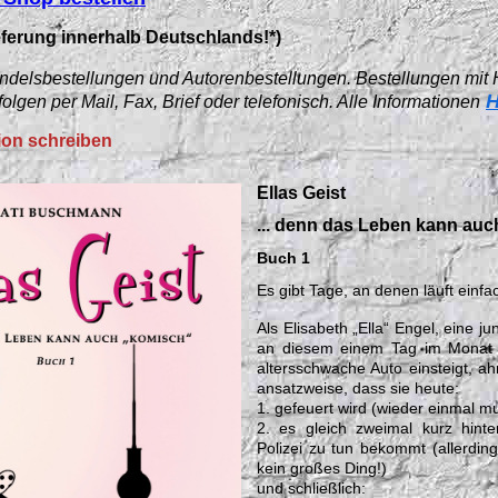
eferung innerhalb Deutschlands!*)
 Handelsbestellungen und Autorenbestellungen. Bestellungen mit
H
folgen per Mail, Fax, Brief oder telefonisch. Alle Informationen
ion schreiben
Ellas Geist
... denn das Leben kann au
Buch 1
Es gibt Tage, an denen läuft einfac
Als Elisabeth „Ella“ Engel, eine ju
an diesem einem Tag im Monat M
altersschwache Auto einsteigt, ah
ansatzweise, dass sie heute:
1. gefeuert wird (wieder einmal 
2. es gleich zweimal kurz hinte
Polizei zu tun bekommt (allerding
kein großes Ding!)
und schließlich: