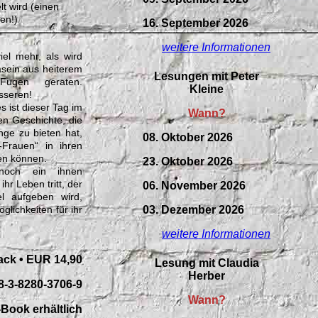
lt wird (einen
en!)
16. September 2026
weitere Informationen
iel mehr, als wird
Dasein aus heiterem
Lesungen mit Peter
ugen geraten.
Kleine
esseren!
s ist dieser Tag im
Wann?
en Geschichte, die
inge zu bieten hat,
08. Oktober 2026
-Frauen“ in ihren
en können.
23. Oktober 2026
noch ein ihnen
r Leben tritt, der
06. November 2026
l aufgeben wird,
03. Dezember 2026
glichkeiten für ihr
weitere Informationen
ack • EUR 14,90
Lesung mit Claudia
Herber
8-3-8280-3706-9
Wann?
Book erhältlich