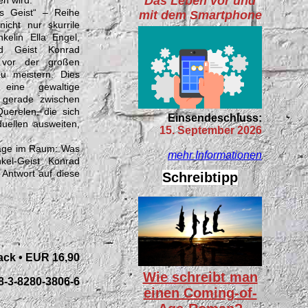
Das Leben vor und
n wird.
s Geist“ – Reihe
mit dem Smartphone
icht nur skurrile
nkelin Ella Engel,
d Geist Konrad
vor der großen
u meistern. Dies
 eine gewaltige
n gerade zwischen
uerelen, die sich
Einsendeschluss:
uellen ausweiten,
15. September 2026
rage im Raum: Was
mehr Informationen
el-Geist Konrad
Antwort auf diese
Schreibtipp
ack • EUR 16,90
Wie schreibt man
8-3-8280-3806-6
einen Coming-of-