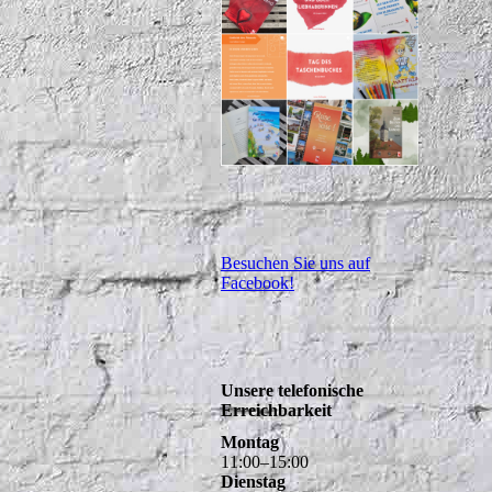
Besuchen Sie uns auf
Facebook!
Unsere telefonische
Erreichbarkeit
Montag
11
:
00
–
15
:
00
Dienstag