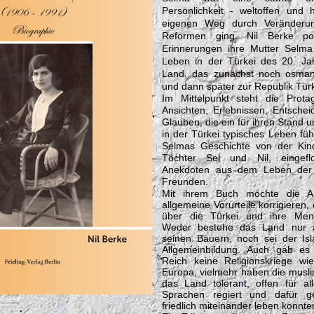
Persönlichkeit - weltoffen und h
eigenen Weg durch Veränderun
Reformen ging. Nil Berke port
Erinnerungen ihre Mutter Selm
Leben in der Türkei des 20. Ja
Land, das zunächst noch osman
und dann später zur Republik Tür
Im Mittelpunkt steht die Protag
Ansichten, Erlebnissen, Entsche
Glauben, die ein für ihren Stand 
in der Türkei typisches Leben fü
Selmas Geschichte von der Kind
Töchter Sel und Nil, eingefl
Anekdoten aus dem Leben der 
Freunden.
Mit ihrem Buch möchte die Aut
allgemeine Vorurteile korrigieren,
über die Türkei und ihre Men
Weder bestehe das Land nur a
seinen Bauern, noch sei der Is
Allgemeinbildung. Auch gab e
Reich keine Religionskriege wie
Europa, vielmehr haben die mus
das Land tolerant, offen für al
Sprachen regiert und dafür ge
friedlich miteinander leben konnte