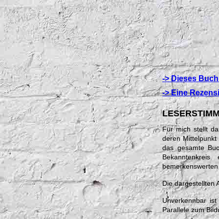
-> Dieses Buch
-> Eine Rezens
LESERSTIMME
Für mich stellt d
deren Mittelpunkt
das gesamte Buch
Bekanntenkreis
bemerkenswerten T
Die dargestellten
Unverkennbar ist
Parallele zum Bild