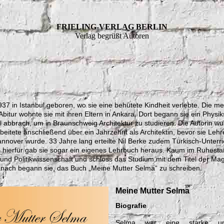
FRIELING-VERLAG BERLIN
Verlag begrüßt Autoren
37 in Istanbul geboren, wo sie eine behütete Kindheit verlebte. Die me
Abitur wohnte sie mit ihren Eltern in Ankara. Dort begann sie ein Physi
ll abbrach, um in Braunschweig Architektur zu studieren. Die Autorin w
beitete anschließend über ein Jahrzehnt als Architektin, bevor sie Lehr
annover wurde. 33 Jahre lang erteilte Nil Berke zudem Türkisch-Unterri
 hierfür gab sie sogar ein eigenes Lehrbuch heraus. Kaum im Ruhestan
 und Politikwissenschaft und schloss das Studium mit dem Titel der Mag
anach begann sie, das Buch „Meine Mutter Selma“ zu
schrei
ben.
Meine Mutter Selma
Biografie
Selma war eine starke und