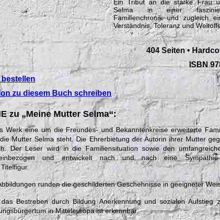
Ein Tribut an die starke Frau 
Selma in einer faszinier
Familienchronik und zugleich e
Verständnis, Toleranz und Weltoffe
404 Seiten • Hardco
ISBN 97
 bestellen
ion zu diesem Buch schreiben
 zu „Meine Mutter Selma“:
as Werk eine um die Freundes- und Bekanntenkreise erweiterte Famil
 die Mutter Selma steht. Die Ehrerbietung der Autorin ihrer Mutter ge
. Der Leser wird in die Familiensituation sowie den umfangreic
 einbezogen und entwickelt nach und nach eine Sympathi
itelfigur.
 Abbildungen runden die geschilderten Geschehnisse in geeigneter Wei
 das Bestreben durch Bildung Anerkennung und sozialen Aufstieg 
ungsbürgertum in Mitteleuropa ist erkennbar.