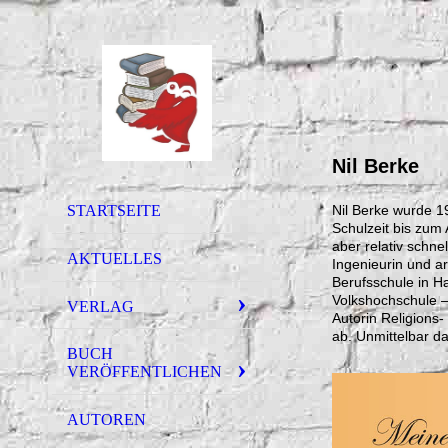
Nil Berke
Nil Berke wurde 19
STARTSEITE
Schulzeit bis zum 
aber relativ schne
AKTUELLES
Ingenieurin und ar
Berufsschule in H
Volkshochschule –
VERLAG
Autorin Religions-
ab. Unmittelbar d
BUCH
VERÖFFENTLICHEN
AUTOREN