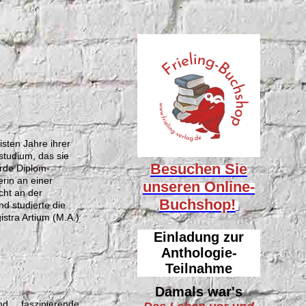
isten Jahre ihrer
kstudium, das sie
Besuchen Sie
urde Diplom-
erin an einer
unseren
Online-
cht an der
Buchshop!
d studierte die
istra Artium (M.A.)
Einladung zur
Anthologie-
Teilnahme
Damals war's
 faszinierende