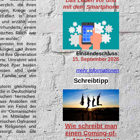
Das Leben vor und
erzlich, die ihren
mit dem Smartphone
gen, Kriege und
rätiert in ihren
a und erzählt vom
hrhunderts, einem
isches Reich war
kei wurde.
onistin mit ihren
idungen und ihrem
Einsendeschluss:
und ihre Generation
15. September 2026
hrte. Umrahmt wird
heit ihrer beiden
ossen sind viele
mehr Informationen
Familie und von
Schreibtipp
orin gleichzeitig
 die in Deutschland
schen herrschen.
us Anatolien mit
lam ein Feind der
s im Osmanischen
 im Mittelalter in
limischen Osmanen
Wie schreibt man
le Religionen und
sorgt, dass alle
einen Coming-of-
n.