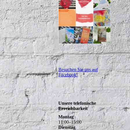
Besuchen Sie uns auf
Facebook!
Unsere telefonische
Erreichbarkeit
Montag
11
:
00
–
15
:
00
Dienstag