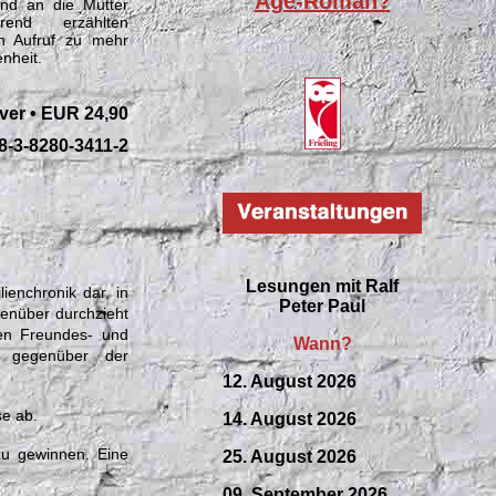
Age-Roman?
und an die Mutter
end erzählten
in Aufruf zu mehr
nheit.
ver • EUR 24,90
8-3-8280-3411-2
Lesungen mit
Ralf
ienchronik dar, in
Peter Paul
genüber durchzieht
hen Freundes- und
Wann?
e gegenüber der
12. August 2026
se ab.
14. August 2026
zu gewinnen. Eine
25. August 2026
09.
September
2026