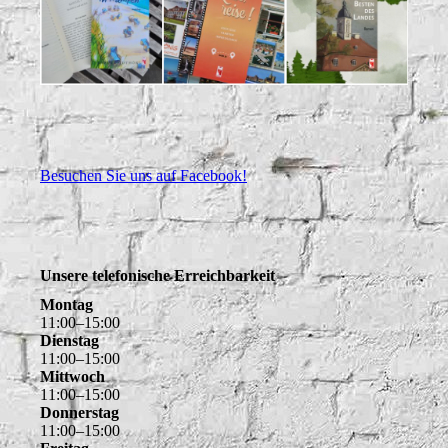
Besuchen Sie uns auf Facebook!
Unsere telefonische Erreichbarkeit
Montag
11
:
00
–
15
:
00
Dienstag
11
:
00
–
15
:
00
Mittwoch
11
:
00
–
15
:
00
Donnerstag
11
:
00
–
15
:
00