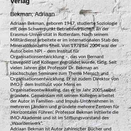
Verlag
Bekman, Adriaan
Adriaan Bekman, geboren 1947, studierte Soziologie
mit dem Schwerpunkt Betriebswirtschaft an der
Erasmus-Universität in Rotterdam. Nach seinem
Militärdienst arbeitete er im internationalen Stab des
Mineralölkonzerns Shell. Von 1978 bis 2004 war der
Autor beim NPI – dem Institut für
Organisationsentwicklung –, das von Bernard
Lievegoed und Kollegen gegründet wurde, tätig. Seit
vielen Jahren gibt Professor Dr. Bekman an
Hochschulen Seminare zum Thema Mensch und
Organisationsentwicklung. Er ist zudem Direktor von
IMO – dem Instituut voor Mens en
Organisatieontwikkeling, das er im Jahr 2005 selbst
gründete. Gemeinsam mit seinem Kollegen arbeitet
der Autor in Familien- und Impuls-Unternehmen in
mehreren Ländern und gründete mehrere Zentren für
‚Horizontales Führen‘. Professor Bekman initiierte die
IMO-Akademie und ist im Stiftungsvorstand des
„Waardenwerk“.
Adriaan Bekman ist Autor zahlreicher Bücher und