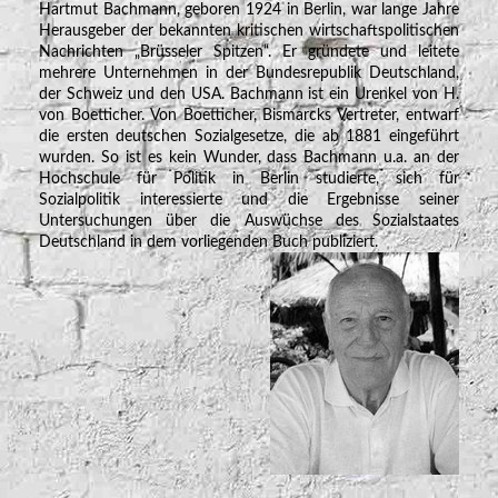
Hartmut Bachmann, geboren 1924 in Berlin, war lange Jahre
Herausgeber der bekannten kritischen wirtschaftspolitischen
Nachrichten „Brüsseler Spitzen“. Er gründete und leitete
mehrere Unternehmen in der Bundesrepublik Deutschland,
der Schweiz und den USA. Bachmann ist ein Urenkel von H.
von Boetticher. Von Boetticher, Bismarcks Vertreter, entwarf
die ersten deutschen Sozialgesetze, die ab 1881 eingeführt
wurden. So ist es kein Wunder, dass Bachmann u.a. an der
Hoch­schule für Politik in Berlin studierte, sich für
Sozialpolitik interessierte und die Ergebnisse seiner
Untersuchungen über die Auswüchse des Sozialstaates
Deutschland in dem vorliegenden Buch publiziert.