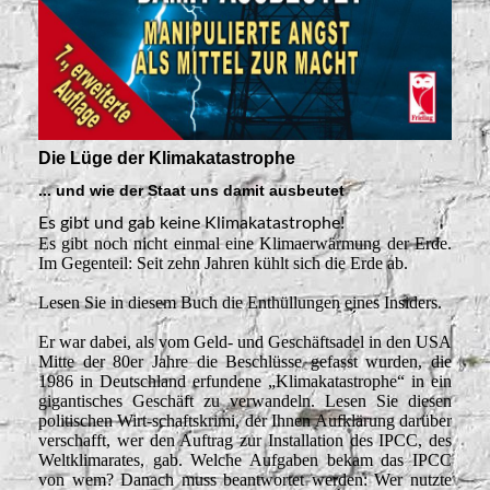
Die Lüge der Klimakatastrophe
... und wie der Staat uns damit ausbeutet
Es gibt und gab keine Klimakatastrophe!
Es gibt noch nicht einmal eine Klimaerwärmung der Erde.
Im Gegenteil: Seit zehn Jahren kühlt sich die Erde ab.
Lesen Sie in diesem Buch die Enthüllungen eines Insiders.
Er war dabei, als vom Geld- und Geschäftsadel in den USA
Mitte der 80er Jahre die Beschlüsse gefasst wurden, die
1986 in Deutschland erfundene „Klimakatastrophe“ in ein
gigantisches Geschäft zu verwandeln. Lesen Sie diesen
politischen Wirt-schaftskrimi, der Ihnen Aufklärung darüber
verschafft, wer den Auftrag zur Installation des IPCC, des
Weltklimarates, gab. Welche Aufgaben bekam das IPCC
von wem? Danach muss beantwortet werden: Wer nutzte