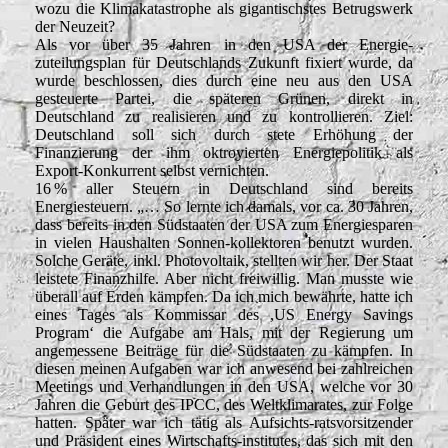
wozu die Klimakatastrophe als gigantischstes Betrugswerk
der Neuzeit?
Als vor über 35 Jahren in den USA der Energie-
zuteilungsplan für Deutschlands Zukunft fixiert wurde, da
wurde beschlossen, dies durch eine neu aus den USA
gesteuerte Partei, die späteren Grünen, direkt in
Deutschland zu realisieren und zu kontrollieren. Ziel:
Deutschland soll sich durch stete Erhöhung der
Finanzierung der ihm oktroyierten Energiepolitik als
Export-Konkurrent selbst vernichten.
16 % aller Steuern in Deutschland sind bereits
Energiesteuern. „… So lernte ich damals, vor ca. 30 Jahren,
dass bereits in den Südstaaten der USA zum Energiesparen
in vielen Haushalten Sonnen-kollektoren benutzt wurden.
Solche Geräte, inkl. Photovoltaik, stellten wir her. Der Staat
leistete Finanzhilfe. Aber nicht freiwillig. Man musste wie
überall auf Erden kämpfen. Da ich mich bewährte, hatte ich
eines Tages als Kommissar des ,US Energy Savings
Program‘ die Aufgabe am Hals, mit der Regierung um
angemessene Beiträge für die Südstaaten zu kämpfen. In
diesen meinen Aufgaben war ich anwesend bei zahlreichen
Meetings und Verhandlungen in den USA, welche vor 30
Jahren die Geburt des IPCC, des Weltklimarates, zur Folge
hatten. Später war ich tätig als Aufsichts-ratsvorsitzender
und Präsident eines Wirtschafts-institutes, das sich mit den