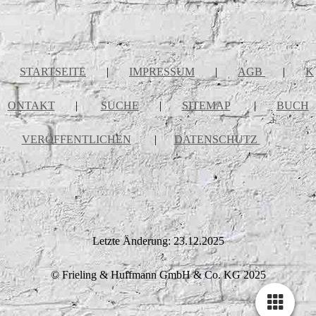
STARTSEITE
|
IMPRESSUM
|
AGB
|
K
ONTAKT
|
SUCHE
|
SITEMAP
|
BUCH
VERÖFFENTLICHEN
|
DATENSCHUTZ
Letzte Änderung: 23.12.2025
© Frieling & Huffmann GmbH & Co. KG 2025