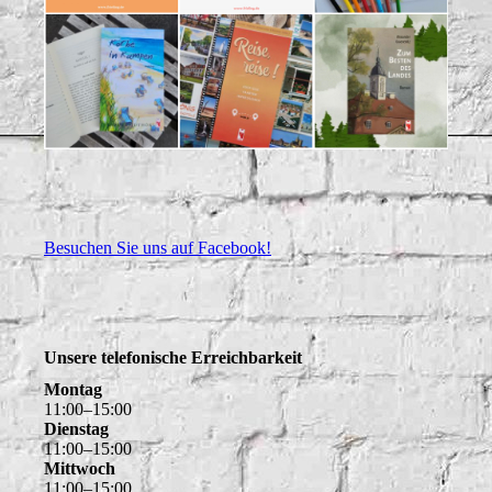
Besuchen Sie uns auf Facebook!
Unsere telefonische Erreichbarkeit
Montag
11
:
00
–
15
:
00
Dienstag
11
:
00
–
15
:
00
Mittwoch
11
:
00
–
15
:
00